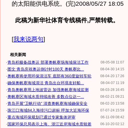
的太阳能供电系统。(完)2008/05/27 18:05
此稿为新华社体育专线稿件,严禁转载。
[
我来说两句
]
相关新闻
·
青岛积极备战奥运 部署奥帆赛场海域保洁工作
08-05-08 11:07
·
图文:青岛庆祝奥运倒计时100天 奥帆赛比...
08-04-30 14:15
·
奥帆赛将使用环保清洁车 底部有360度旋转车轮
08-04-20 17:26
·
确保奥帆赛海域清洁 青岛出台环境友好船...
08-04-07 11:19
·
青岛奥帆赛用上地波雷达 加强奥帆赛海域监测
08-03-28 16:45
·
奥帆赛区海域水质持续改善 多数点位达一...
08-02-21 09:21
·
青岛开展"卫帆行动" 清查奥帆赛海域确保安全
08-02-20 13:58
·
珠江口海域84入海排污口超标 呼加大近海环保
07-07-24 15:59
·
重点海域环保规划已通过专家集体评审
06-11-09 08:42
·
国家环保总局表示上海、浙江近岸海域水质较差
06-10-20 02:12