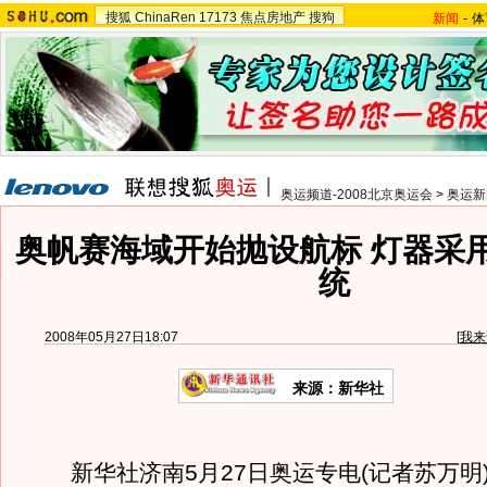
搜狐
ChinaRen
17173
焦点房地产
搜狗
新闻
-
体
奥运频道-2008北京奥运会
>
奥运新
奥帆赛海域开始抛设航标 灯器采
统
2008年05月27日18:07
[
我来
来源：新华社
新华社济南5月27日奥运专电(记者苏万明