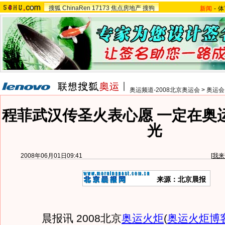
搜狐
ChinaRen
17173
焦点房地产
搜狗
新闻
-
体
奥运频道-2008北京奥运会
>
奥运会
程菲武汉传圣火表心愿 一定在奥
光
2008年06月01日09:41
[
我来
来源：北京晨报
晨报讯 2008北京
奥运火炬
(
奥运火炬博