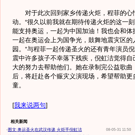
对于此次回到家乡传递火炬，程菲的心
动。“很久以前我就在期待传递火炬的这一
能支持奥运，一起为中国加油！我也会和体
一起在奥运会上为国争光，鼓舞地震灾区的
园。”与程菲一起传递圣火的还有青年演员
震中许多孩子不幸落下残疾，倪虹洁觉得自
大的努力去帮助他们。她在录制完公益歌曲
后，将赶赴各个赈灾义演现场，希望帮助更
童。
[
我来说两句
]
相关新闻
·
图文:奥运圣火在武汉传递 火炬手倪虹洁
08-05-31 11:50