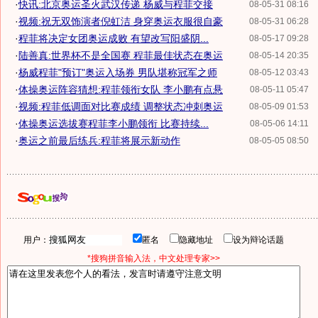
·
快讯:北京奥运圣火武汉传递 杨威与程菲交接
08-05-31 08:16
·
视频:祝无双饰演者倪虹洁 身穿奥运衣服很自豪
08-05-31 06:28
·
程菲将决定女团奥运成败 有望改写阳盛阴...
08-05-17 09:28
·
陆善真:世界杯不是全国赛 程菲最佳状态在奥运
08-05-14 20:35
·
杨威程菲"预订"奥运入场券 男队堪称冠军之师
08-05-12 03:43
·
体操奥运阵容猜想:程菲领衔女队 李小鹏有点悬
08-05-11 05:47
·
视频:程菲低调面对比赛成绩 调整状态冲刺奥运
08-05-09 01:53
·
体操奥运选拔赛程菲李小鹏领衔 比赛持续...
08-05-06 14:11
·
奥运之前最后练兵:程菲将展示新动作
08-05-05 08:50
用户：
匿名
隐藏地址
设为辩论话题
*搜狗拼音输入法，中文处理专家>>