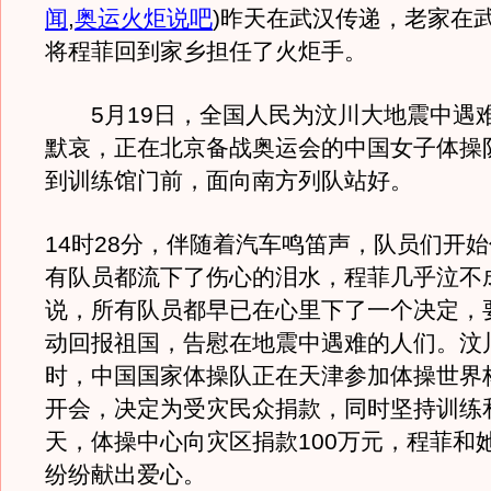
闻
,
奥运火炬说吧
)
昨天在武汉传递，老家在
将程菲回到家乡担任了火炬手。
5月19日，全国人民为汶川大地震中遇
默哀，正在北京备战奥运会的中国女子体操
到训练馆门前，面向南方列队站好。
14时28分，伴随着汽车鸣笛声，队员们开
有队员都流下了伤心的泪水，程菲几乎泣不
说，所有队员都早已在心里下了一个决定，
动回报祖国，告慰在地震中遇难的人们。汶
时，中国国家体操队正在天津参加体操世界
开会，决定为受灾民众捐款，同时坚持训练
天，体操中心向灾区捐款100万元，程菲和
纷纷献出爱心。