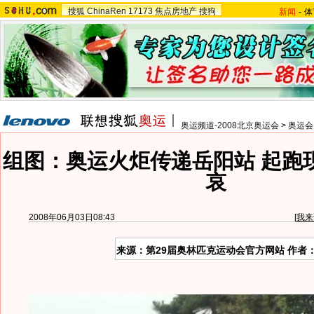
搜狐
ChinaRen
17173
焦点房地产
搜狗
新闻
-
体
奥运频道-2008北京奥运会
>
奥运会
组图：奥运火炬传递岳阳站 起跑
哀
2008年06月03日08:43
[
我来
来源：第29届奥林匹克运动会官方网站 作者