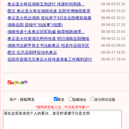
·
奥运圣火将在湖南五地进行 传递时间和路...
08-06-03 01:10
·
图文:奥运圣火将在湖南传递 岳阳市博物馆夜景
08-06-02 23:10
·
奥运圣火抵达湖南 首站将于3日在岳阳楼前揭幕
08-06-02 20:21
·
湖南岳阳:迎端午"抬故事"(组图)
08-06-02 17:20
·
湖南传递七名奥运冠军助威 杨霞领跑湘潭...
08-06-02 15:43
·
奥运圣火结束湖北荆州传递 明日湖南岳阳继续
08-06-02 11:13
·
湖南书法家甲骨文书法献奥运 拍卖作品捐灾区
08-06-01 09:03
·
图文:生态岳阳呼应绿色奥运
08-05-27 19:35
·
岳阳市迎接北京奥运火炬传递准备工作顺利进行
08-05-27 19:24
用户：
匿名
隐藏地址
设为辩论话题
*搜狗拼音输入法，中文处理专家>>