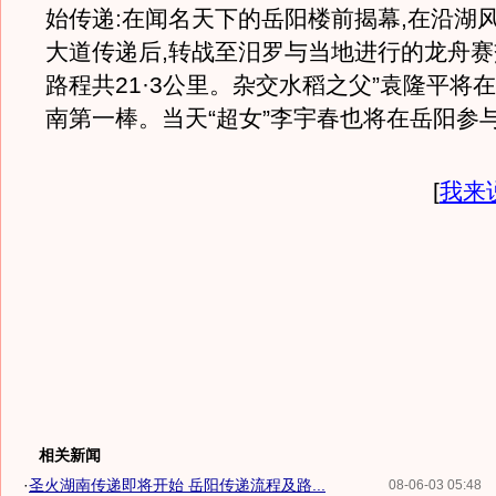
始传递:在闻名天下的岳阳楼前揭幕,在沿湖
大道传递后,转战至汨罗与当地进行的龙舟赛
路程共21·3公里。杂交水稻之父”袁隆平将
南第一棒。当天“超女”李宇春也将在岳阳参
[
我来
相关新闻
·
圣火湖南传递即将开始 岳阳传递流程及路...
08-06-03 05:48