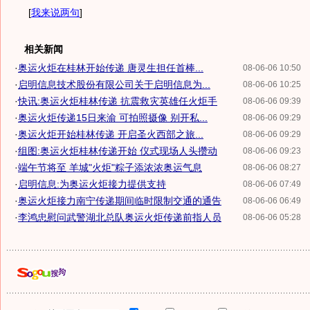
[
我来说两句
]
相关新闻
·
奥运火炬在桂林开始传递 唐灵生担任首棒...
08-06-06 10:50
·
启明信息技术股份有限公司关于启明信息为...
08-06-06 10:25
·
快讯:奥运火炬桂林传递 抗震救灾英雄任火炬手
08-06-06 09:39
·
奥运火炬传递15日来渝 可拍照摄像 别开私...
08-06-06 09:29
·
奥运火炬开始桂林传递 开启圣火西部之旅...
08-06-06 09:29
·
组图:奥运火炬桂林传递开始 仪式现场人头攒动
08-06-06 09:23
·
端午节将至 羊城"火炬"粽子添浓浓奥运气息
08-06-06 08:27
·
启明信息:为奥运火炬接力提供支持
08-06-06 07:49
·
奥运火炬接力南宁传递期间临时限制交通的通告
08-06-06 06:49
·
李鸿忠慰问武警湖北总队奥运火炬传递前指人员
08-06-06 05:28