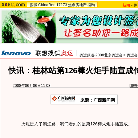
搜狐
ChinaRen
17173
焦点房地产
搜狗
新闻
-
体
奥运频道-2008北京奥运会
>
奥运会
快讯：桂林站第126棒火炬手陆宣成
2008年06月06日11:03
[
我来
来源：广西新闻网
火炬进入了漓江路，我们看到的是第126棒火炬手陆宣成。