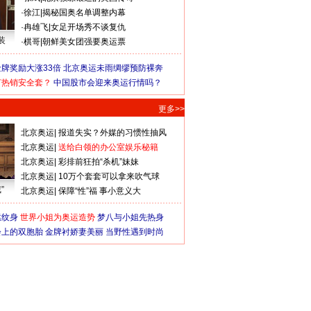
·
徐江
|
揭秘国奥名单调整内幕
·
冉雄飞
|
女足开场秀不谈复仇
装
·
棋哥
|
朝鲜美女团强要奥运票
牌奖励大涨33倍
北京奥运未雨绸缪预防裸奔
何热销安全套？
中国股市会迎来奥运行情吗？
更多>>
北京奥运
|
报道失实？外媒的习惯性抽风
北京奥运
|
送给白领的办公室娱乐秘籍
北京奥运
|
彩排前狂拍“杀机”妹妹
北京奥运
|
10万个套套可以拿来吹气球
”
北京奥运
|
保障“性”福 事小意义大
猛纹身
世界小姐为奥运造势
梦八与小姐先热身
会上的双胞胎
金牌衬娇妻美丽
当野性遇到时尚