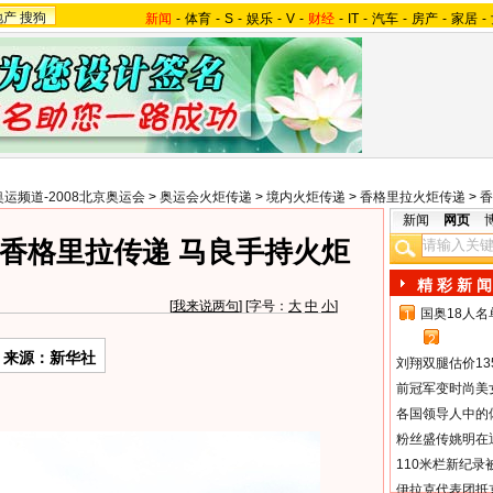
地产
搜狗
新闻
-
体育
-
S
-
娱乐
-
V
-
财经
-
IT
-
汽车
-
房产
-
家居
-
奥运频道-2008北京奥运会
>
奥运会火炬传递
>
境内火炬传递
>
香格里拉火炬传递
>
香
新闻
网页
香格里拉传递 马良手持火炬
精 彩 新 闻
[
我来说两句
] [字号：
大
中
小
]
国奥18人
1
2
来源：新华社
刘翔双腿估价13
前冠军变时尚美
各国领导人中的
粉丝盛传姚明在通
110米栏新纪录
伊拉克代表团抵京