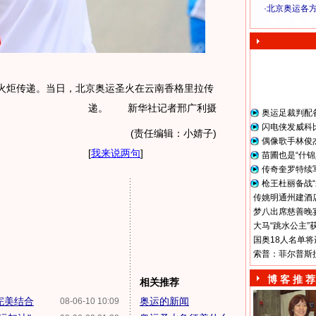
·
北京奥运各
奥 运 视 频
火炬传递。当日，北京奥运圣火在云南香格里拉传
递。 新华社记者邢广利摄
奥运足裁判配
闪电侠发威科
(责任编辑：小婧子)
偶像歌手林俊
[
我来说两句
]
苗圃也是“什锦
传奇奎罗特续
枪王杜丽备战“
传姚明通州建酒店
梦八出席慈善晚宴
大马“跳水公主”
国奥18人名单将
索普：菲尔普斯
博 客 推 荐
相关推荐
完美结合
奥运的新闻
08-06-10 10:09