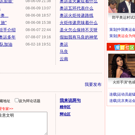
运加油"
奥运圣火象征着什么
08-06-09 21:38
递
奥运五环代表什么
08-06-09 13:07
...
奥运火炬传递路线
08-06-08 18:57
郎平奥运村试
旅"
火炬传递意味着什么
08-06-08 15:38
炬手介绍
圣火怎么保持不灭呀
策划|
中国奥运金
08-06-07 22:44
策划|
奥运会为
憬奥运多年
假如我有马良的神笔
07-08-07 19:16
为队加油
奥运
06-02-18 19:51
马良
云南
火炬手演“色戒
我要发布
连载|
运动员超
我来说两句
连载|
北京奥运
隐藏地址
设为辩论话题
精华区
专家>>
辩论区