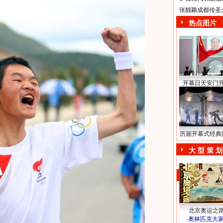
张靓颖成都传圣
热点图片
开幕日天安门
历届开幕式经典
大 型 策 划
北京奥运之
·
奥林匹克大