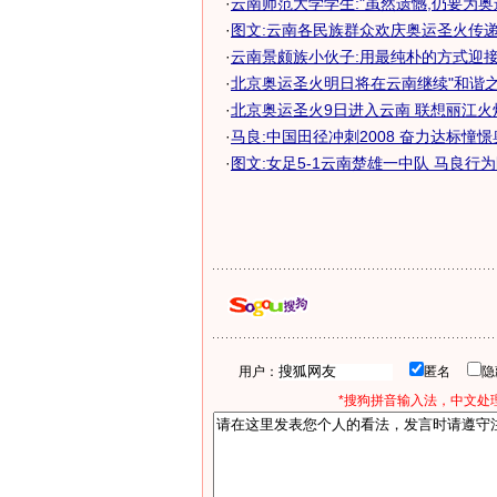
·
云南师范大学学生:"虽然遗憾,仍要为奥
·
图文:云南各民族群众欢庆奥运圣火传
·
云南景颇族小伙子:用最纯朴的方式迎接奥
·
北京奥运圣火明日将在云南继续"和谐之
·
北京奥运圣火9日进入云南 联想丽江火
·
马良:中国田径冲刺2008 奋力达标憧
·
图文:女足5-1云南楚雄一中队 马良行
用户：
匿名
*搜狗拼音输入法，中文处理