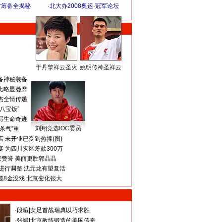
方筹备全揭秘
·
北大办2008奥运·冠军论坛
于丹擎祥云圣火
姚明传神圣祥云
体 育 热 点
备神秘装备
比略显萎靡
杰全情传递
八宝饭”
写生命奇迹
刘翔竞选IOC委员
杀气”重
 未开业已受到热捧(图)
 为四川灾区筹款300万
获赞誉 美丽更胜郭晶晶
进行调整 沈元龙有望复活
揽8金没戏 北京变化很大
·
段暄
|
女足首战瑞典以巧求胜
·
张斌
|
北京教练锻造的美国传奇