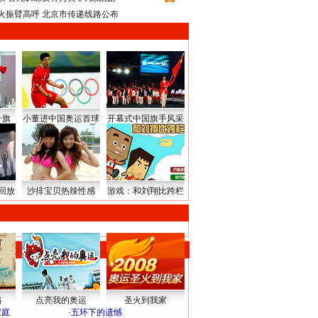
火振臂高呼 北京市传递线路公布
升旗
小董进中国奥运首球
开幕式中国旗手风采
回放
沙排宝贝热辣性感
游戏：和刘翔比跨栏
路
点亮我的奥运
圣火到我家
家庭
·
五环下的遗憾