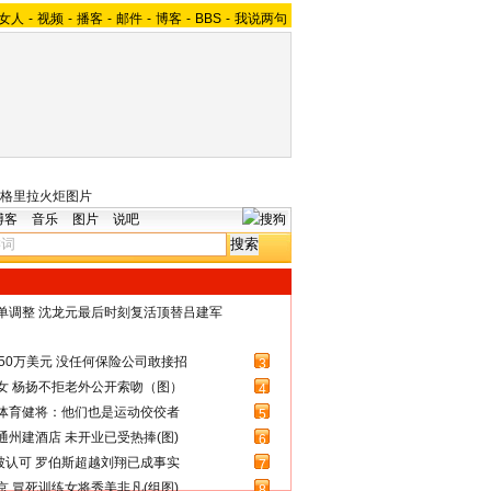
女人
-
视频
-
播客
-
邮件
-
博客
-
BBS
-
我说两句
格里拉火炬图片
博客
音乐
图片
说吧
名单调整 沈龙元最后时刻复活顶替吕建军
50万美元 没任何保险公司敢接招
3
女 杨扬不拒老外公开索吻（图）
4
体育健将：他们也是运动佼佼者
5
州建酒店 未开业已受热捧(图)
6
被认可 罗伯斯超越刘翔已成事实
7
 冒死训练女将秀美非凡(组图)
8