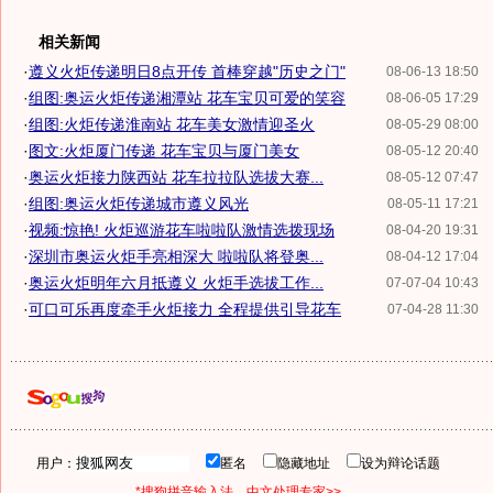
相关新闻
·
遵义火炬传递明日8点开传 首棒穿越"历史之门"
08-06-13 18:50
·
组图:奥运火炬传递湘潭站 花车宝贝可爱的笑容
08-06-05 17:29
·
组图:火炬传递淮南站 花车美女激情迎圣火
08-05-29 08:00
·
图文:火炬厦门传递 花车宝贝与厦门美女
08-05-12 20:40
·
奥运火炬接力陕西站 花车拉拉队选拔大赛...
08-05-12 07:47
·
组图:奥运火炬传递城市遵义风光
08-05-11 17:21
·
视频:惊艳! 火炬巡游花车啦啦队激情选拨现场
08-04-20 19:31
·
深圳市奥运火炬手亮相深大 啦啦队将登奥...
08-04-12 17:04
·
奥运火炬明年六月抵遵义 火炬手选拔工作...
07-07-04 10:43
·
可口可乐再度牵手火炬接力 全程提供引导花车
07-04-28 11:30
用户：
匿名
隐藏地址
设为辩论话题
*搜狗拼音输入法，中文处理专家>>