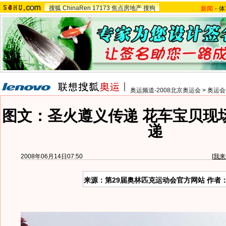
搜狐
ChinaRen
17173
焦点房地产
搜狗
新闻
-
体
奥运频道-2008北京奥运会
>
奥运会
图文：圣火遵义传递 花车宝贝现
递
2008年06月14日07:50
[
我来
来源：第29届奥林匹克运动会官方网站 作者