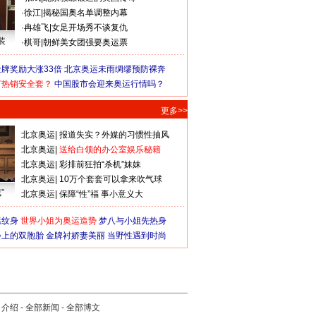
·
徐江
|
揭秘国奥名单调整内幕
·
冉雄飞
|
女足开场秀不谈复仇
装
·
棋哥
|
朝鲜美女团强要奥运票
牌奖励大涨33倍
北京奥运未雨绸缪预防裸奔
何热销安全套？
中国股市会迎来奥运行情吗？
更多>>
北京奥运
|
报道失实？外媒的习惯性抽风
北京奥运
|
送给白领的办公室娱乐秘籍
北京奥运
|
彩排前狂拍“杀机”妹妹
北京奥运
|
10万个套套可以拿来吹气球
”
北京奥运
|
保障“性”福 事小意义大
猛纹身
世界小姐为奥运造势
梦八与小姐先热身
会上的双胞胎
金牌衬娇妻美丽
当野性遇到时尚
司介绍
-
全部新闻
-
全部博文