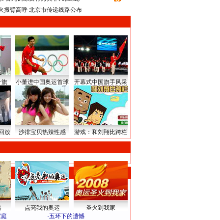
火振臂高呼 北京市传递线路公布
升旗
小董进中国奥运首球
开幕式中国旗手风采
回放
沙排宝贝热辣性感
游戏：和刘翔比跨栏
路
点亮我的奥运
圣火到我家
家庭
·
五环下的遗憾