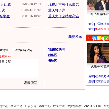
奥运助威
现在北京有什么展览
08-06-16 12:03
火...
重庆钉子户
08-06-16 11:48
郎平奥运村试
0名学生
重庆为什么持续高温
08-06-16 10:48
策划|
中国奥运金
策划|
奥运会为
我要发布
我来说两句
隐藏地址
设为辩论话题
精华区
专家>>
辩论区
火炬手演“色戒
连载|
运动员超
连载|
北京奥运
付中心
-
搜狐招聘
-
广告服务
-
客服中心
-
联系方式
-
保护隐私权
-
About SOHU
-
公