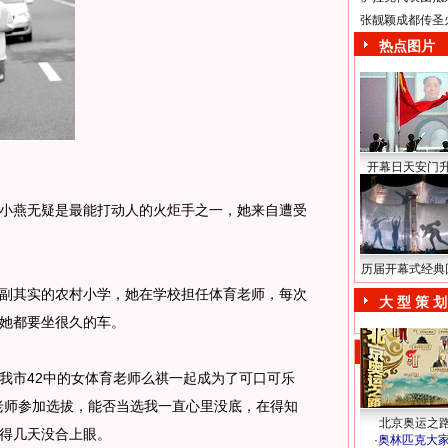
张靓颖成都传圣
热点图片
开幕日天安门
燕无疑是最能打动人的火炬手之一，她来自遭受
历届开幕式经典
其实的农村小学，她在学校担任体育老师，每次
大 型 策 划
她都要坐很久的车。
市42中的女体育老师么祺一起成为了可口可乐
老师参加选拔，能否当选我一直心里没底，在得知
北京奥运之
得几天没合上眼。
·
奥林匹克大