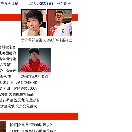
方筹备全揭秘
·
北大办2008奥运·冠军论坛
于丹擎祥云圣火
姚明传神圣祥云
体 育 热 点
备神秘装备
比略显萎靡
杰全情传递
八宝饭”
写生命奇迹
刘翔竞选IOC委员
杀气”重
 未开业已受到热捧(图)
 为四川灾区筹款300万
获赞誉 美丽更胜郭晶晶
进行调整 沈元龙有望复活
揽8金没戏 北京变化很大
·
段暄
|
女足首战瑞典以巧求胜
·
张斌
|
北京教练锻造的美国传奇