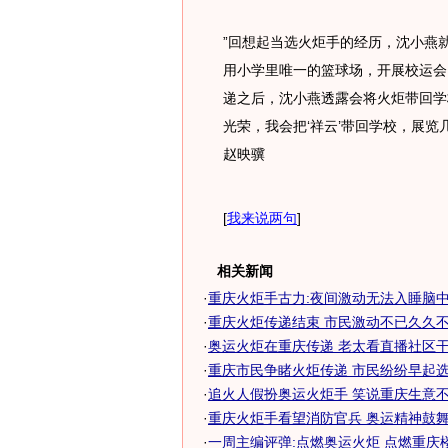
”回想起当选火炬手的经历，沈小燕
用小学里唯一的篮球场，开展校运会
递之后，沈小燕透露会将火炬带回学
光荣，我会把‘祥云’带回学校，展览
赵映骥
[
我来说两句
]
相关新闻
·
重庆火炬手古力:夜间激动无法入睡脑中只
·
重庆火炬传递结束 市民激动不已久久
·
奥运火炬在重庆传递 老太看直播社区干部
·
重庆市民争睹火炬传递 市民纷纷早起选最
·
追火人假扮奥运火炬手 笑说重庆生意不佳(
·
重庆火炬手看望消防官兵 奥运精神鼓舞灾
·
一周主编评弹:点燃奥运火炬 点燃重庆楼