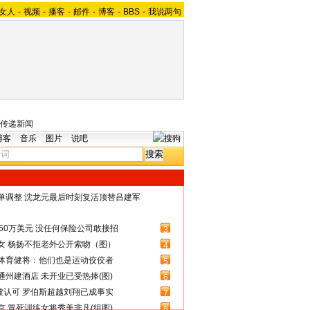
女人
-
视频
-
播客
-
邮件
-
博客
-
BBS
-
我说两句
传递新闻
博客
音乐
图片
说吧
名单调整 沈龙元最后时刻复活顶替吕建军
50万美元 没任何保险公司敢接招
3
女 杨扬不拒老外公开索吻（图）
4
体育健将：他们也是运动佼佼者
5
州建酒店 未开业已受热捧(图)
6
被认可 罗伯斯超越刘翔已成事实
7
 冒死训练女将秀美非凡(组图)
8