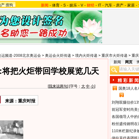
地产
搜狗
新闻
-
体育
-
S
-
娱乐
-
V
-
财经
-
IT
-
汽车
-
房产
-
家居
-
奥运频道-2008北京奥运会
>
奥运会火炬传递
>
境内火炬传递
>
重庆市火炬传递
>
重庆
新闻
网页
:将把火炬带回学校展览几天
精 彩 新 闻
[
我来说两句
] [字号：
大
中
小
]
国奥18人
1
2
来源：重庆时报
刘翔双腿估价13
前冠军变时尚美
各国领导人中的
粉丝盛传姚明在通
110米栏新纪录
伊拉克代表团抵京