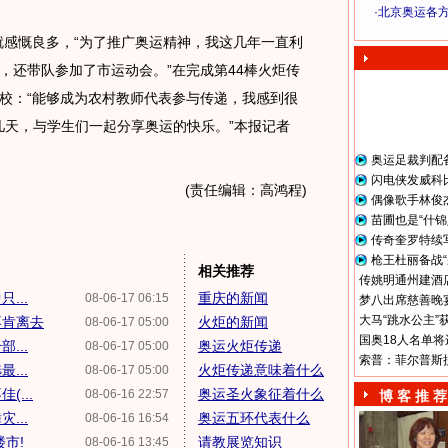
·
北京奥运各
奥 运 视 频
就感慨良多，“为了推广奥运精神，我这几年一直利
，还带队参加了市运动会。”在完成第44棒火炬传
校：“能够成为农村教师代表参与传递，我感到很
几天，与学生们一起分享奥运的快乐。”本报记者
奥运足裁判配
闪电侠发威科
(责任编辑：高鸿程)
偶像歌手林俊
苗圃也是“什锦
传奇奎罗特续
枪王杜丽备战“
相关推荐
传姚明通州建酒店
...
重庆的新闻
08-06-17 06:15
梦八出席慈善晚宴
大马“跳水公主”
不肯离去
火炬的新闻
08-06-17 05:00
国奥18人名单将
...
奥运火炬传递
08-06-17 05:00
索普：菲尔普斯
...
火炬传递意味着什么
08-06-17 05:00
...
奥运圣火象征着什么
08-06-16 22:57
博 客 推 荐
...
奥运五环代表什么
08-06-16 16:54
市!
请教展览知识
08-06-16 13:45