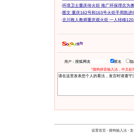
·
环境卫士重庆传火炬 推广环保理念为
·
图文:重庆162号和163号火炬手周凯进行
·
北川救人教师重庆观火炬 一人转移12
用户：
匿名
*搜狗拼音输入法，中文处理
设置首页
-
搜狗输入法
-
支