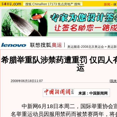
搜狐
ChinaRen
17173
焦点房地产
搜狗
新闻
-
体
奥运频道-2008北京奥运会
>
奥运新
希腊举重队涉禁药遭重罚 仅四人
运
2008年06月18日11:07
[
我来
来源：中国新闻网
中新网6月18日本周二，国际举重协会宣
名举重运动员因服用禁药而被禁赛两年，将