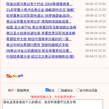
·
阿迪达斯与奥运有个约会 2004希腊雅典奥...
08-06-15 15:44
·
21岁举重小将冲击奥运金 杨帆期待北京"扬帆"
08-06-13 11:34
·
前举重奥运冠军因伤退出 08梦难圆备战09...
08-06-11 17:42
·
奥运会举重名单将出炉 港报称张国政或落...
08-06-08 14:15
·
组图:圣火南宁站 奥运举重冠军吴数德跑出首棒
08-06-07 10:54
·
奥运圣火桂林传递结束 举重世界冠军传递末棒
08-06-06 11:54
·
希腊驻华大使:相信中国将举办最好的一届...
08-06-02 16:39
·
奥运年柯达希腊行图赏 智能拍摄模式专辑
08-05-30 15:35
·
08奥运冲金点初露端倪 射击举重将担当重...
08-05-01 03:14
·
中国驻希腊大使:错过北京奥运将抱憾终生(图)
08-04-21 18:13
用户：
匿名
隐藏地址
设为辩论话题
*搜狗拼音输入法，中文处理专家>>