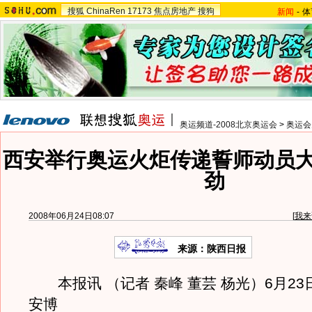
搜狐
ChinaRen
17173
焦点房地产
搜狗
新闻
-
体
奥运频道-2008北京奥运会
>
奥运会
西安举行奥运火炬传递誓师动员大
劲
2008年06月24日08:07
[
我来
来源：陕西日报
本报讯 （记者 秦峰 董芸 杨光）6月23
安博