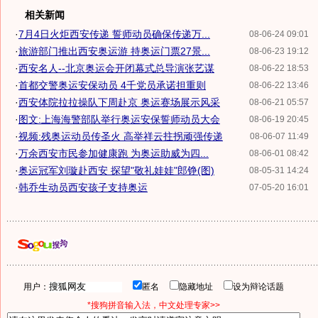
相关新闻
·
7月4日火炬西安传递 誓师动员确保传递万...
08-06-24 09:01
·
旅游部门推出西安奥运游 持奥运门票27景...
08-06-23 19:12
·
西安名人--北京奥运会开闭幕式总导演张艺谋
08-06-22 18:53
·
首都交警奥运安保动员 4千党员承诺担重则
08-06-22 13:46
·
西安体院拉拉操队下周赴京 奥运赛场展示风采
08-06-21 05:57
·
图文:上海海警部队举行奥运安保誓师动员大会
08-06-19 20:45
·
视频:残奥运动员传圣火 高举祥云拄拐顽强传递
08-06-07 11:49
·
万余西安市民参加健康跑 为奥运助威为四...
08-06-01 08:42
·
奥运冠军刘璇赴西安 探望"敬礼娃娃"郎铮(图)
08-05-31 14:24
·
韩乔生动员西安孩子支持奥运
07-05-20 16:01
用户：
匿名
隐藏地址
设为辩论话题
*搜狗拼音输入法，中文处理专家>>