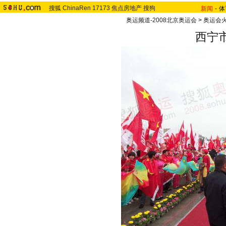
搜狐
ChinaRen
17173
焦点房地产
搜狗
新闻
-
体
奥运频道-2008北京奥运会
>
奥运会
西宁