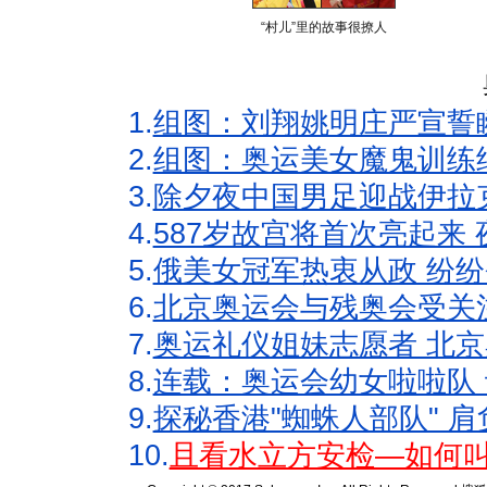
“村儿”里的故事很撩人
1.
组图：刘翔姚明庄严宣誓
2.
组图：奥运美女魔鬼训练
3.
除夕夜中国男足迎战伊拉
4.
587岁故宫将首次亮起来
5.
俄美女冠军热衷从政 纷纷
6.
北京奥运会与残奥会受关
7.
奥运礼仪姐妹志愿者 北京
8.
连载：奥运会幼女啦啦队 
9.
探秘香港"蜘蛛人部队" 肩
10.
且看水立方安检—如何叫