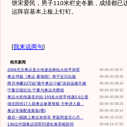
饼宋爱民，男子110米栏史冬鹏，成绩都已
运阵容基本上板上钉钉。
[
我来说两句
]
相关新闻
·
2008北京奥运圣火传递吉林站火炬手孙军
08-06-30 08:37
·
奥运书籍《奥运,看场馆》将于近日出版
08-06-30 08:36
·
两月净赚10万由"最牛奥运小贩"说创业难不难
08-06-30 08:34
·
宁夏日报社论:宁夏与奥运共辉煌
08-06-30 08:32
·
奥运火炬传递吴忠站:193名火炬手传递5.6公里
08-06-30 08:29
·
湖北田径17人获奥运参赛资格 力争进入最...
08-06-30 08:20
·
奥运安保配发新装(图)
08-06-30 08:14
·
最后一跳跳上奥运末班车 李延熙直言心态...
08-06-29 23:01
·
136位中国奥运冠军印谱长卷亮相苏州
08-06-14 07:50