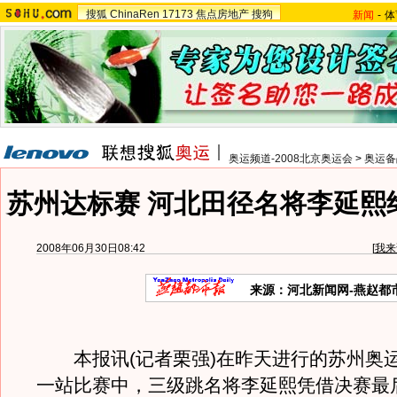
搜狐
ChinaRen
17173
焦点房地产
搜狗
新闻
-
体
奥运频道-2008北京奥运会
>
奥运备
苏州达标赛 河北田径名将李延熙
2008年06月30日08:42
[
我来
来源：河北新闻网-燕赵都
本报讯(记者栗强)在昨天进行的苏州奥
一站比赛中，三级跳名将李延熙凭借决赛最后一