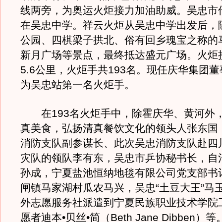
线两旁，为奥运火炬接力加油助威。吴忠市
在吴忠中学。祥云火炬从吴忠中学出发后，
公园、四棋梁子拱北、俗有回乡瑰宝之称的
新月广场等景点，最终抵达盛元广场。火炬
5.6公里，火炬手共193名。现任庆华集团
为吴忠站第一名火炬手。
在193名火炬手中，除霍庆华、黄河外
真美食，弘扬清真餐饮文化的领头人张东国
消防支队副参谋长、此次吴忠消防支队赴四
灾队的领队李有东，吴忠市乒协秘书长，自
孙成，宁夏盐池恒纳地毯有限公司党支部书
闸镇马家湖村瓜农马兴，吴忠“土豆大王”马
外志愿服务社派遣到宁夏民族职业技术学院
愿者迪本•贝丝•简（Beth Jane Dibben）等