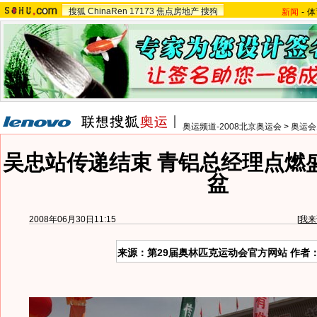
搜狐
ChinaRen
17173
焦点房地产
搜狗
新闻
-
体
奥运频道-2008北京奥运会
>
奥运会
吴忠站传递结束 青铝总经理点燃
盆
2008年06月30日11:15
[
我来
来源：第29届奥林匹克运动会官方网站 作者