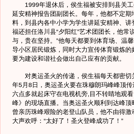
1999年退休后，侯生福被安排到县关工
延安精神报告团副团长。每年，他都不定期
料，到县内各中小学为学生讲延安精神、讲
福还担任洛川县“夕阳红”艺术团团长，他常
与，贵在坚持。”他每天都要到体育场、温
导小区居民锻炼，同时大力宣传体育锻炼的
要为建设和谐社会做出自己应有的贡献。
对奥运圣火的传递，侯生福每天都密切关注
年5月8日，奥运圣火要在珠穆朗玛峰峰顶传
六点多就起床守在电视机旁,目不转睛地观
峰》的现场直播。当奥运圣火顺利到达峰顶
曾亲历珠峰艰险的老登山队员，他不由得激
大声欢呼：“太好了！圣火登峰成功了！”