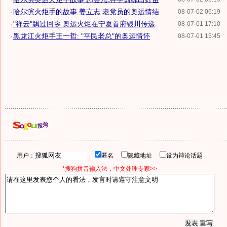
·
哈尔滨火炬手的故事 姜立志:老党员的奥运情结
08-07-02 06:19
·
"祥云"飘过回乡 奥运火炬在宁夏首府银川传递
08-07-01 17:10
·
黑龙江火炬手王一哲: "平民老总"的奥运情怀
08-07-01 15:45
用户：
匿名
隐藏地址
设为辩论话题
*搜狗拼音输入法，中文处理专家>>