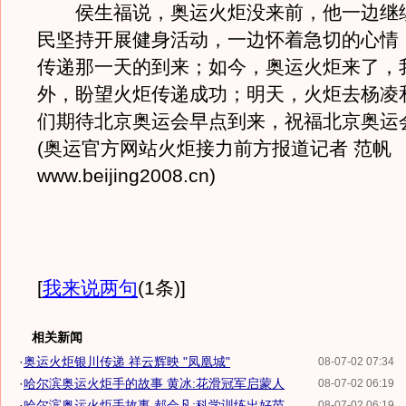
侯生福说，奥运火炬没来前，他一边继
民坚持开展健身活动，一边怀着急切的心情
传递那一天的到来；如今，奥运火炬来了，
外，盼望火炬传递成功；明天，火炬去杨凌
们期待北京奥运会早点到来，祝福北京奥运
(奥运官方网站火炬接力前方报道记者 范帆
www.beijing2008.cn)
[
我来说两句
(1条)
]
相关新闻
·
奥运火炬银川传递 祥云辉映 "凤凰城"
08-07-02 07:34
·
哈尔滨奥运火炬手的故事 黄冰:花滑冠军启蒙人
08-07-02 06:19
·
哈尔滨奥运火炬手故事 郝会凡:科学训练出好苗
08-07-02 06:19