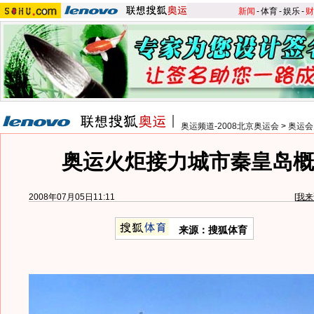
新闻
-
体育
-
娱乐
-
财
奥运频道-2008北京奥运会
>
奥运会
奥运火炬接力城市秦皇岛概况
2008年07月05日11:11
[
我来
来源：搜狐体育