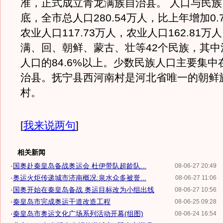
准，正式成立青龙满族自治县。 人口与民族 
底，全市总人口280.54万人，比上年增加0
农业人口117.73万人，农业人口162.81
满、回、朝鲜、蒙古、壮等42个民族，其中
人口的84.6%以上。少数民族人口主要集中
治县。抚宁县西河南村是河北省唯一的朝鲜
村。
[
我来说两句
]
相关新闻
·
国奥赴秦皇岛备战奥运会 杜伊带队超龄队...
08-06-27 20:49
·
奥运火炬传递城市济南概况:泉水众多被誉...
08-06-27 11:06
·
国奥开始在秦皇岛备战 奥运目标改为小组出线
08-06-27 10:56
·
秦皇岛市完成奥运干道改造工程
08-06-25 09:28
·
秦皇岛市奥运文化广场系列活动开幕(组图)
08-06-24 16:54