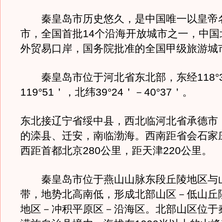
秦皇岛市历史悠久，是中国唯一以皇帝
市，全国首批14个沿海开放城市之一，中国
外贸易口岸，国务院批准的全国甲级旅
秦皇岛市位于河北省东北部，东经118°3
119°51＇，北纬39°24＇－40°37＇。
东北接辽宁省绥中县，西北临河北省承德市
的滦县、迁安，南临渤海。西南距省会石家庄
西距首都北京280公里，距天津220公
秦皇岛市位于燕山山脉东段丘陵地区与
带，地势北高南低，形成北部山区－低山丘
地区－冲积平原区－沿海区。北部山区位于