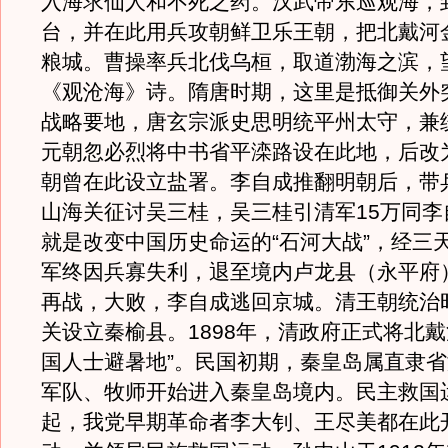
入海求仙人和不死之药。汉武帝东巡观海，
台，并在此用兵攻朝鲜卫乐王朝，把北戴河
粮城。曹操率兵北伐乌桓，取道渤海之滨，
《观沧海》诗。隋唐时期，这里是抵御关外
战略要地，唐玄宗派史思明统平州太守，兼
元朝忽必烈将中书省平滦路设在此地，后改
朝曾在此设立盐署。李自成推翻明朝后，带
山海关征讨吴三桂，吴三桂引清军15万同李
就是改变中国历史命运的“石河大战”，经三
军终因兵寡失利，退至境内卢龙县（永平府
再战，大败，李自成逃回京城。清王朝统治
关设立秦榆县。1898年，清政府正式将北戴
国人士避暑地”。民国初期，秦皇岛属直隶
军队、牧师开始进入秦皇岛境内。民主救国
起，我党早期革命者李大钊、王尽美都在此