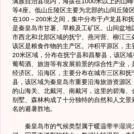
满族自治县境内，海拔在1000米以上的山
等4座。低山丘陵区主要为北部的山间丘陵
在100－200米之间，集中分布于卢龙县和
是秦皇岛市甘薯、旱粮及工矿区。山间盆地
市西北和北部区域的抚宁、燕河营、柳江三
该区是粮食作物的主产区。冲积平原区，主
20米区域，分布在抚宁县和昌黎县，该区域
葡萄酒、旅游等有发展前景的综合性产业，
经济区。沿海区，主要分布在城市三区和抚
县，该区域为秦皇岛市重要沿海旅游资源区
的山海关、北戴河、南戴河，这里的碧海、
别墅、森林构成了十分独特的自然和人文景
名的避暑胜地。
秦皇岛市的气候类型属于暖温带半湿润