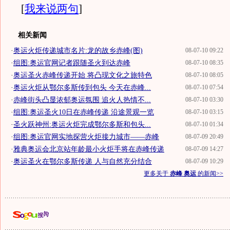
[
我来说两句
]
相关新闻
·
奥运火炬传递城市名片:龙的故乡赤峰(图)
08-07-10 09:22
·
组图:奥运官网记者跟随圣火到达赤峰
08-07-10 08:35
·
奥运圣火赤峰传递开始 将凸现文化之旅特色
08-07-10 08:05
·
奥运火炬从鄂尔多斯传到包头 今天在赤峰...
08-07-10 07:54
·
赤峰街头凸显浓郁奥运氛围 追火人热情不...
08-07-10 03:30
·
组图:奥运圣火10日在赤峰传递 沿途景观一览
08-07-10 03:15
·
圣火跃神州:奥运火炬完成鄂尔多斯和包头...
08-07-10 01:34
·
组图:奥运官网实地探营火炬接力城市——赤峰
08-07-09 20:49
·
雅典奥运会北京站年龄最小火炬手将在赤峰传递
08-07-09 14:27
·
奥运圣火在鄂尔多斯传递 人与自然充分结合
08-07-09 10:29
更多关于
赤峰 奥运
的新闻>>