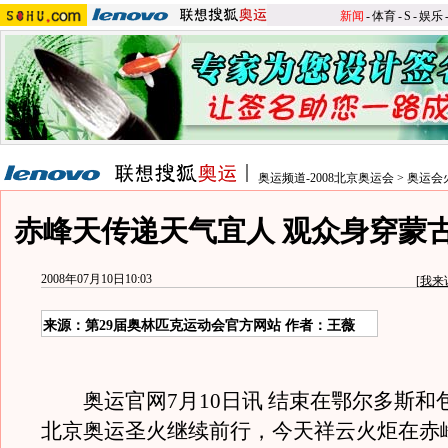
新闻
-
体育
-
S
-
娱乐
奥运频道-2008北京奥运会
>
奥运会
赤峰天传递天气宜人 观众身穿蒙
2008年07月10日10:03
[
我来
来源：第29届奥林匹克运动会官方网站 作者：王薇
奥运官网7月10日讯 结束在鄂尔多斯和
北京奥运圣火继续前行，今天祥云火炬在赤