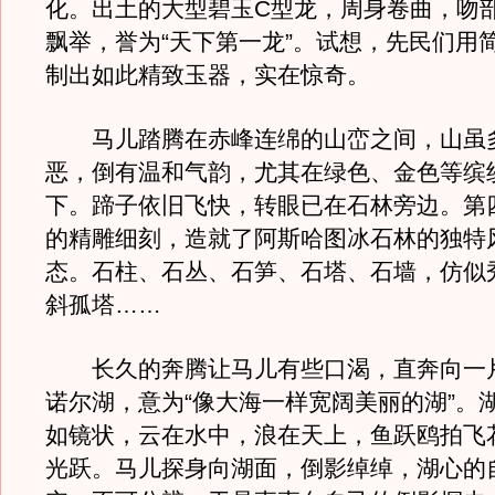
化。出土的大型碧玉C型龙，周身卷曲，吻
飘举，誉为“天下第一龙”。试想，先民们用
制出如此精致玉器，实在惊奇。
马儿踏腾在赤峰连绵的山峦之间，山虽
恶，倒有温和气韵，尤其在绿色、金色等缤
下。蹄子依旧飞快，转眼已在石林旁边。第
的精雕细刻，造就了阿斯哈图冰石林的独特
态。石柱、石丛、石笋、石塔、石墙，仿似
斜孤塔……
长久的奔腾让马儿有些口渴，直奔向一
诺尔湖，意为“像大海一样宽阔美丽的湖”。
如镜状，云在水中，浪在天上，鱼跃鸥拍飞
光跃。马儿探身向湖面，倒影绰绰，湖心的