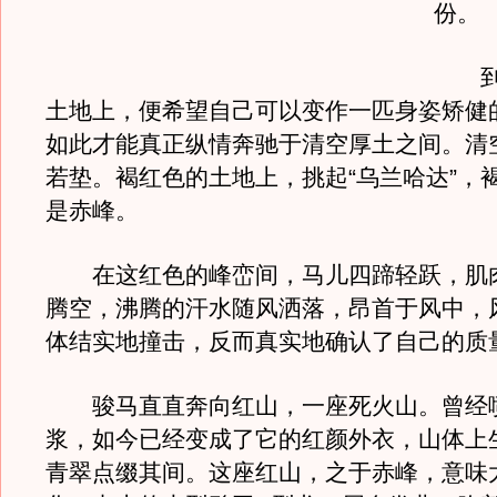
份。
到了
土地上，便希望自己可以变作一匹身姿矫健
如此才能真正纵情奔驰于清空厚土之间。清
若垫。褐红色的土地上，挑起“乌兰哈达”，
是赤峰。
在这红色的峰峦间，马儿四蹄轻跃，肌
腾空，沸腾的汗水随风洒落，昂首于风中，
体结实地撞击，反而真实地确认了自己的质
骏马直直奔向红山，一座死火山。曾经
浆，如今已经变成了它的红颜外衣，山体上
青翠点缀其间。这座红山，之于赤峰，意味