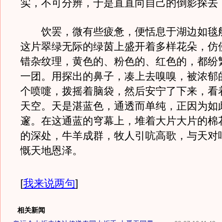
实，不可分辨，于是直直向自己的倒影探去
饮罢，微有些疲惫，便恬息于湖边如毯
这片翠绿无际的绿茵上盛开着多样花朵，仿
错杂纹理，黄色的、粉色的、红色的，都纷
一团。用探出的鼻子，凑上去嗅嗅，被浓郁
个喷嚏，拨摇着脑袋，然后安宁了下来，看
天空。天是湛蓝色，通透而单纯，正因为如
邃。在这通蓝的穹幕上，堆着大片大片的棉
的深处，牛羊成群，牧人引吭高歌，与天对
慨天地恩泽。
[
我来说两句
]
相关新闻