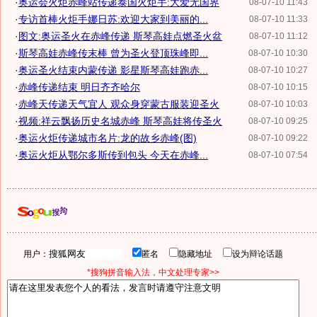
·
奥运会火炬赤峰站传递泰国火炬手:大爱无国界
08-07-10 11:43
·
专访首棒火炬手娜日苏:欢迎大家到美丽的...
08-07-10 11:33
·
图文:奥运圣火在赤峰传递 斯琴高娃点燃圣火盆
08-07-10 11:12
·
斯琴高娃赤峰传末棒 曾为圣火登顶珠峰即...
08-07-10 10:30
·
奥运圣火结束内蒙传递 影星斯琴高娃跑赤...
08-07-10 10:27
·
赤峰传递结束 明日齐齐哈尔
08-07-10 10:15
·
赤峰天传递天气宜人 观众身穿蒙古服装迎圣火
08-07-10 10:03
·
视频:祥云飘扬历史名城赤峰 斯琴高娃将传圣火
08-07-10 09:25
·
奥运火炬传递城市名片:龙的故乡赤峰(图)
08-07-10 09:22
·
奥运火炬从鄂尔多斯传到包头 今天在赤峰...
08-07-10 07:54
用户：
匿名
隐藏地址
设为辩论话题
*搜狗拼音输入法，中文处理专家>>