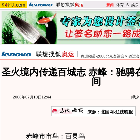
新闻
-
体育
-
S
-
娱乐
奥运频道-2008北京奥运会
>
奥运会
圣火境内传递百城志 赤峰：驰骋
间
2008年07月10日12:44
[
我来
来源：北国网-辽沈晚报
赤峰市市鸟：百灵鸟