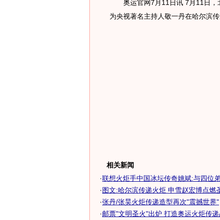
奥运官网7月11日讯 7月11日
为央视著名主持人敬一丹在哈尔滨传
相关新闻
·
联想火炬手中国冰坛传奇姚斌:与四位弟子
·
图文:哈尔滨传递火炬 申雪赵宏博点燃
·
张丹/张昊火炬传递造型再次"震撼世界"
·
邮票"文明圣火"出炉 打造奥运火炬传