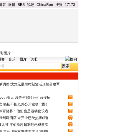
博客
-
微博
-
BBS
-
说吧
-
ChinaRen
-
搜狗
-
17173
彩图片
博客
音乐
图片
说吧
名单调整 沈龙元最后时刻复活顶替吕建军
50万美元 没任何保险公司敢接招
3
女 杨扬不拒老外公开索吻（图）
4
体育健将：他们也是运动佼佼者
5
州建酒店 未开业已受热捧(图)
6
被认可 罗伯斯超越刘翔已成事实
7
 冒死训练女将秀美非凡(组图)