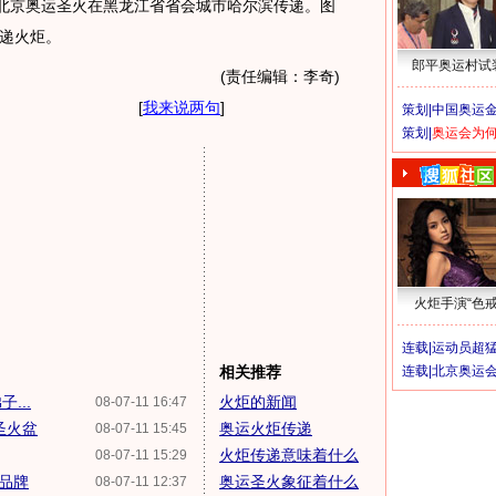
，北京奥运圣火在黑龙江省省会城市哈尔滨传递。图
递火炬。
郎平奥运村试
(责任编辑：李奇)
[
我来说两句
]
策划|
中国奥运金
策划|
奥运会为
火炬手演“色戒
连载|
运动员超
相关推荐
连载|
北京奥运
...
火炬的新闻
08-07-11 16:47
圣火盆
奥运火炬传递
08-07-11 15:45
火炬传递意味着什么
08-07-11 15:29
递品牌
奥运圣火象征着什么
08-07-11 12:37