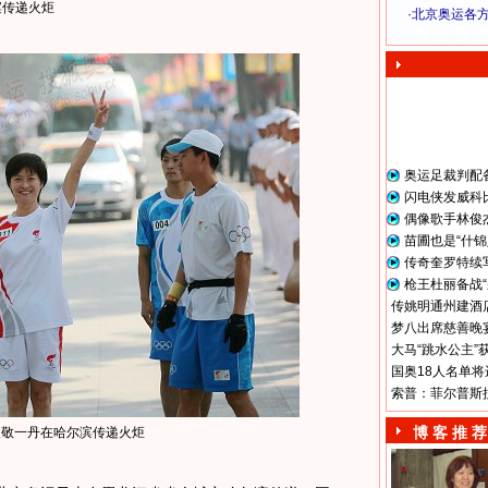
滨传递火炬
·
北京奥运各
奥 运 视 频
奥运足裁判配
闪电侠发威科
偶像歌手林俊
苗圃也是“什锦
传奇奎罗特续
枪王杜丽备战“
传姚明通州建酒店
梦八出席慈善晚宴
大马“跳水公主”
国奥18人名单将
索普：菲尔普斯
博 客 推 荐
人敬一丹在哈尔滨传递火炬