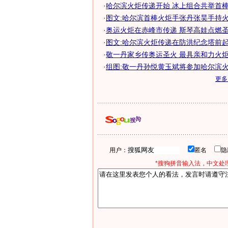
·
哈尔滨火炬传递开始 冰上组合共举首棒
·
图文:哈尔滨首棒火炬手张丹张昊手持
·
奥运火炬在赤峰市传递 斯琴高娃点燃圣火
·
图文:哈尔滨火炬传递在防洪纪念塔前
·
敬一丹家乡传奥运圣火 最具亲和力火炬手
·
组图:敬一丹孙悦黄玉斌将参加哈尔滨
更
用户：
匿名
*搜狗拼音输入法，中文处理