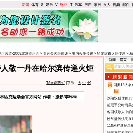
新闻
-
体育
-
S
-
娱乐
-
V
-
财经
-
IT
-
汽车
-
房产
-
家居
-
女人
-
视频
-
邮件
-
奥运频道-2008北京奥运会
>
奥运会火炬传递
>
境内火炬传递
>
哈尔滨市火炬传递
>
精
新闻
网页
持人敬一丹在哈尔滨传递火炬
精 彩 新 闻
[
我来说两句
] [字号：
大
中
小
]
国奥18人
1
2
奥林匹克运动会官方网站 作者：摄影/李琳琳
刘翔双腿估价13
前冠军变时尚美
各国领导人中的
粉丝盛传姚明在通
110米栏新纪录
伊拉克代表团抵京