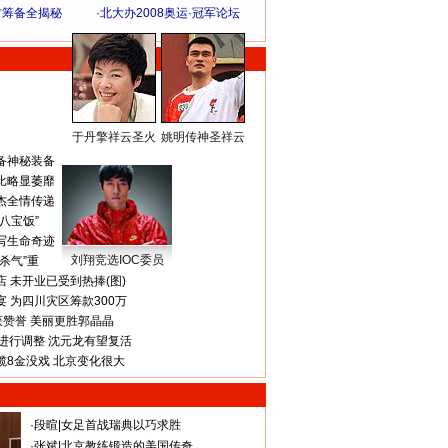
方筹备全揭秘
·
北大办2008奥运·冠军论坛
于丹擎祥云圣火
姚明传神圣祥云
体 育 热 点
备神秘装备
比略显萎靡
杰全情传递
八宝饭”
写生命奇迹
刘翔竞选IOC委员
杀气”重
 未开业已受到热捧(图)
 为四川灾区筹款300万
获赞誉 美丽更胜郭晶晶
进行调整 沈元龙有望复活
揽8金没戏 北京变化很大
·
段暄
|
女足首战瑞典以巧求胜
·
张斌
|
北京教练锻造的美国传奇