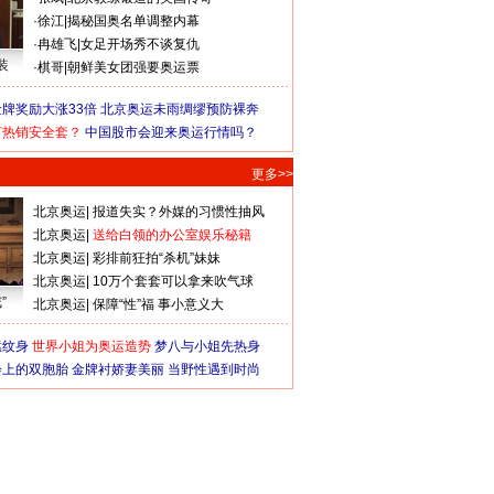
·
徐江
|
揭秘国奥名单调整内幕
·
冉雄飞
|
女足开场秀不谈复仇
装
·
棋哥
|
朝鲜美女团强要奥运票
牌奖励大涨33倍
北京奥运未雨绸缪预防裸奔
何热销安全套？
中国股市会迎来奥运行情吗？
更多>>
北京奥运
|
报道失实？外媒的习惯性抽风
北京奥运
|
送给白领的办公室娱乐秘籍
北京奥运
|
彩排前狂拍“杀机”妹妹
北京奥运
|
10万个套套可以拿来吹气球
”
北京奥运
|
保障“性”福 事小意义大
猛纹身
世界小姐为奥运造势
梦八与小姐先热身
会上的双胞胎
金牌衬娇妻美丽
当野性遇到时尚