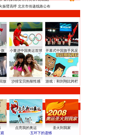
8
火振臂高呼 北京市传递线路公布
升旗
小董进中国奥运首球
开幕式中国旗手风采
回放
沙排宝贝热辣性感
游戏：和刘翔比跨栏
路
点亮我的奥运
圣火到我家
家庭
·
五环下的遗憾