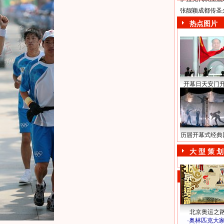
张靓颖成都传圣
热点图片
开幕日天安门
历届开幕式经典
大 型 策 划
北京奥运之
·
奥林匹克大