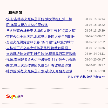
相关新闻
·
快讯:吉林市火炬传递开始 满文军担任第二棒
08-07-15 14:14
·
图:奥运火炬在吉林松原传递
08-07-15 10:22
·
圣火照耀吉林长春 218名火炬手画上"点睛之笔"
08-07-13 15:39
·
吉林火炬手王庆芝:北京奥运是国人多年的期盼
08-07-13 08:07
·
奥运火炬照耀吉林长春 "四个最"诠释魅力城市
08-07-12 17:52
·
吉林省正式公布火炬传递路线 路线如同报...
08-07-12 14:36
·
当选堪培拉火炬手 叶乔波:比得世界冠军更激动
08-04-24 04:11
·
视频:泰国记者追火炬中暑昏倒 叶乔波全力救助
08-04-20 06:17
·
图文:奥运火炬传递团队成员叶乔波整装待发
08-04-01 10:27
·
叶乔波:筹划火炬传递计划 破冰刀开始奥运梦
07-01-16 17:30
更多关于
吉林 火炬
的新闻>>