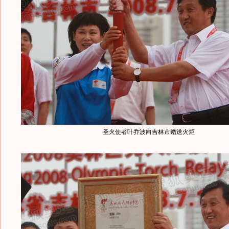
圣火使者叶乔波向吉林市赠送火炬