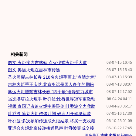
相关新闻
·
图文:火炬接力吉林站 点火仪式火炬手大道
08-07-15 16:45
·
图文:奥运火炬在吉林市传递
08-07-15 15:43
·
圣火照耀吉林长春 218名火炬手画上"点睛之笔"
08-07-13 15:39
·
吉林火炬手王庆芝:北京奥运是国人多年的期盼
08-07-13 08:07
·
奥运火炬照耀吉林长春 "四个最"诠释魅力城市
08-07-12 17:52
·
当选堪培拉火炬手 叶乔波:比得世界冠军更激动
08-04-24 04:11
·
视频:泰国记者追火炬中暑昏倒 叶乔波全力救助
08-04-20 06:17
·
叶乔波:筹划火炬传递计划 破冰刀开始奥运梦
07-01-16 17:30
·
叶乔波:多次参加传递成火炬姑娘 将买一支收藏
06-10-23 01:09
·
亚运会火炬北京传递接近尾声 叶乔波完成交接
06-10-22 17:45
更多关于
吉林 火炬
的新闻>>