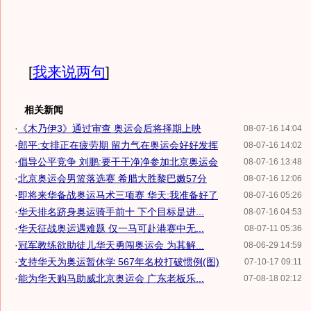
[
我来说两句
]
相关新闻
·
《木乃伊3》通过审查 奥运会后将择期上映
08-07-16 14:04
·
郎平:女排正在疲劳期 留力气在奥运会好好发挥
08-07-16 14:02
·
倡导公平竞争 刘鹏:要干干净净参加北京奥运会
08-07-16 13:48
·
北京奥运会男篮落选赛 希腊大胜黎巴嫩57分
08-07-16 12:06
·
即将来华备战奥运马术三项赛 华天:我准备好了
08-07-16 05:26
·
华天排名跻身奥运骑手前十 下个目标是进...
08-07-16 04:53
·
华天征战奥运遇难题 仅一马可赴港赛中无...
08-07-11 05:36
·
冠军教练欲助徒儿华天勇闯奥运会 为其解...
08-06-29 14:59
·
支持华天为奥运暂休学 567年名校打破惯例(图)
07-10-17 09:11
·
能为华天购马助威北京奥运会 广东老板乐...
07-08-18 02:12