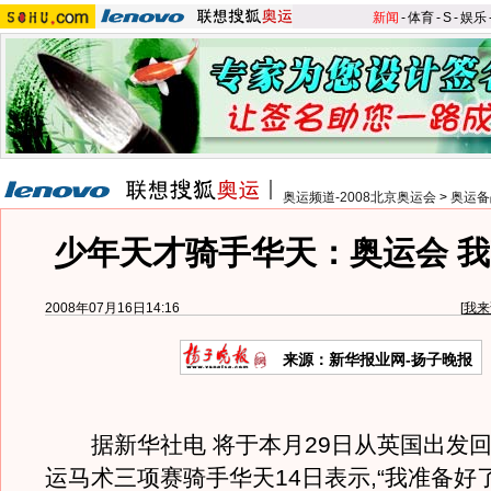
新闻
-
体育
-
S
-
娱乐
奥运频道-2008北京奥运会
>
奥运备
少年天才骑手华天：奥运会 
2008年07月16日14:16
[
我来
来源：新华报业网-扬子晚报
据新华社电 将于本月29日从英国出发回
运马术三项赛骑手华天14日表示,“我准备好了