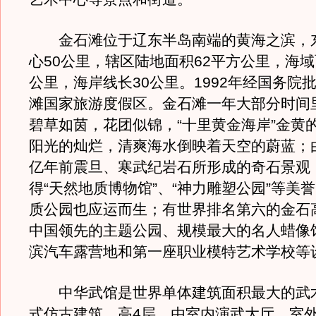
金石滩位于辽东半岛南端的黄海之滨，
心50公里，辖区陆地面积62平方公里，海域
公里，海岸线长30公里。1992年经国务院
滩国家旅游度假区。金石滩一年大部分时间
碧草如茵，花团似锦，“十里黄金海岸”金黄
阳光的灿烂，清爽海水倒映着天空的蔚蓝；由
亿年前震旦、寒武纪岩石所形成的奇石景观
得“天然地质博物馆”、“神力雕塑公园”等美
质公园也应运而生；有世界排名第六的金石
中国领先的主题公园、规模最大的名人蜡像
滨汽车露营地和第一座职业模特艺术学校等
中华武馆是世界单体建筑面积最大的武
式仿古建筑，高4层，由室内演武大厅、室