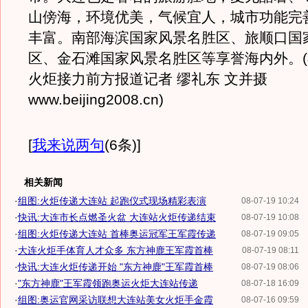
山傍海，环境优美，气候宜人，城市功能完
丰富。南部海滨国家风景名胜区、旅顺口国
区、金石滩国家风景名胜区等享誉海内外。
火炬接力前方报道记者 缪礼东 文并摄
www.beijing2008.cn)
[
我来说两句
(6条)
]
相关新闻
·
组图:火炬传递大连站 起跑仪式现场精彩表演
08-07-19 10:24
·
快讯:大连市长点燃圣火盆 大连站火炬传递结束
08-07-19 10:08
·
组图:火炬传递大连站 首棒奥运冠军王军霞传递
08-07-19 09:05
·
大连火炬手体育人才众多 东方神鹿王军霞首棒
08-07-19 08:11
·
快讯:大连火炬传递开始 "东方神鹿"王军霞首棒
08-07-19 08:06
·
"东方神鹿"王军霞领跑奥运火炬大连站传递
08-07-18 16:09
·
组图:奥运官网采访联想大连站美女火炬手金霞
08-07-16 09:59