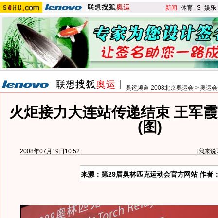
新闻
-
体育
-
S
-
娱乐
奥运频道-2008北京奥运会
>
奥运会
火炬接力大连站传递结束 王军
(图)
2008年07月19日10:52
[
我来说
来源：第29届奥林匹克运动会官方网站 作者