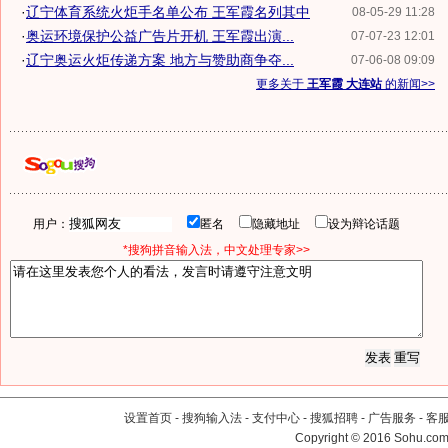
·
辽宁体育系统火炬手名单公布 王军霞名列其中
08-05-29 11:28
·
奥运环境保护公益广告片开机 王军霞出演...
07-07-23 12:01
·
辽宁奥运火炬传递方案 地方与赞助商争夺...
07-06-08 09:09
更多关于
王军霞 大连站
的新闻>>
用户：
匿名
隐藏地址
设为辩论话题
*搜狗拼音输入法，中文处理专家>>
设置首页
-
搜狗输入法
-
支付中心
-
搜狐招聘
-
广告服务
-
客
Copyright
©
2016 Sohu.com 