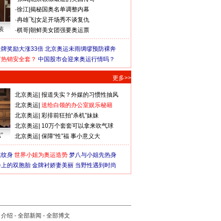
·
徐江
|
揭秘国奥名单调整内幕
·
冉雄飞
|
女足开场秀不谈复仇
装
·
棋哥
|
朝鲜美女团强要奥运票
牌奖励大涨33倍
北京奥运未雨绸缪预防裸奔
何热销安全套？
中国股市会迎来奥运行情吗？
更多>>
北京奥运
|
报道失实？外媒的习惯性抽风
北京奥运
|
送给白领的办公室娱乐秘籍
北京奥运
|
彩排前狂拍“杀机”妹妹
北京奥运
|
10万个套套可以拿来吹气球
”
北京奥运
|
保障“性”福 事小意义大
猛纹身
世界小姐为奥运造势
梦八与小姐先热身
会上的双胞胎
金牌衬娇妻美丽
当野性遇到时尚
司介绍
-
全部新闻
-
全部博文