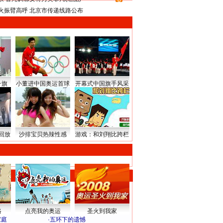
8
火振臂高呼 北京市传递线路公布
升旗
小董进中国奥运首球
开幕式中国旗手风采
回放
沙排宝贝热辣性感
游戏：和刘翔比跨栏
路
点亮我的奥运
圣火到我家
家庭
·
五环下的遗憾