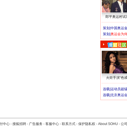
郎平奥运村试
策划|
中国奥运金
策划|
奥运会为
火炬手演“色戒
连载|
运动员超
连载|
北京奥运
付中心
-
搜狐招聘
-
广告服务
-
客服中心
-
联系方式
-
保护隐私权
-
About SOHU
-
公