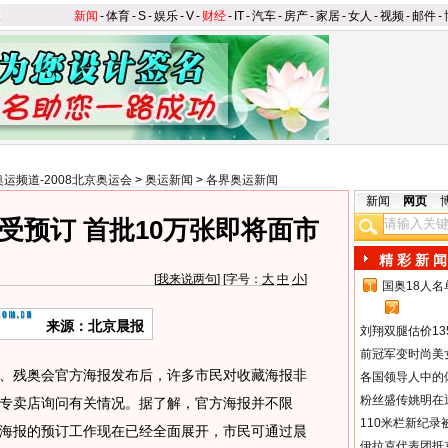
新闻
-
体育
-
S
-
娱乐
-
V
-
财经
-
IT
-
汽车
-
房产
-
家居
-
女人
-
视频
-
邮件
-
奥运频道-2008北京奥运会
>
奥运新闻
>
各界奥运新闻
新闻
网页
受预订 首批10万张即将面市
精 彩 新 闻
[
我来说两句
] [字号：
大
中
小
]
国奥18人
1
2
来源：北京晨报
刘翔双腿估价13
前冠军变时尚美
残奥会官方海报发布后，许多市民对收藏海报非
各国领导人中的
粉丝盛传姚明在通
专卖店询问有关情况。据了解，官方海报并不限
110米栏新纪录
海报的预订工作现在已经全面展开，市民可通过晨
伊拉克代表团抵京