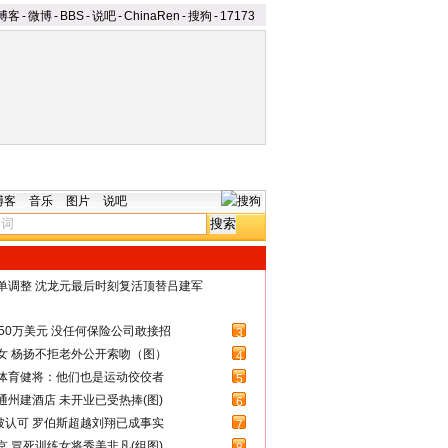
博客
-
微博
-
BBS
-
说吧
-
ChinaRen
-
搜狗
-
17173
博客
音乐
图片
说吧
名单调整 沈龙元最后时刻复活顶替吕建军
50万美元 没任何保险公司敢接招
3
女 杨扬不拒老外公开索吻（图）
4
体育健将：他们也是运动佼佼者
5
州建酒店 未开业已受热捧(图)
6
被认可 罗伯斯超越刘翔已成事实
7
 冒死训练女将秀美非凡(组图)