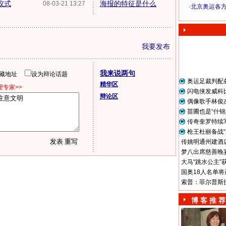
仪式
海报的特征是什么
08-03-21 13:27
·
北京奥运各
奥 运 视 频
我要发布
我来说两句
隐藏地址
设为辩论话题
奥运足裁判配
精华区
专家>>
闪电侠发威科
辩论区
偶像歌手林俊
苗圃也是“什锦
传奇奎罗特续
枪王杜丽备战“
传姚明通州建酒店
梦八出席慈善晚宴
大马“跳水公主”
国奥18人名单将
索普：菲尔普斯
博 客 推 荐