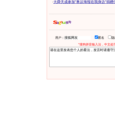
·
大舜天成参加"奥运海报在我身边"捐赠
用户：
匿名
*搜狗拼音输入法，中文处理