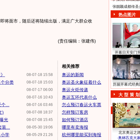
张靓颖成都传圣
热点图片
久即将面市，随后还将陆续出版，满足广大群众收
(责任编辑：张建伟)
开幕日天安门
相关推荐
运》
奥运的新闻
08-07-18 15:58
三个分类
奥运圣火象征着什么
08-07-18 15:03
历届开幕式经典
奥运火炬传递
08-07-17 06:00
大 型 策 划
奥运五环代表什么
08-07-16 10:43
...
怎么预订春运火车票
08-07-16 03:46
)
怎样预订客房
08-07-08 18:37
曝光
如何预订酒店
08-07-08 15:45
...
哪里有卖海报
08-05-30 19:06
北京奥运之
中小学
杭州哪里能买到海报
08-05-29 21:26
·
奥林匹克大