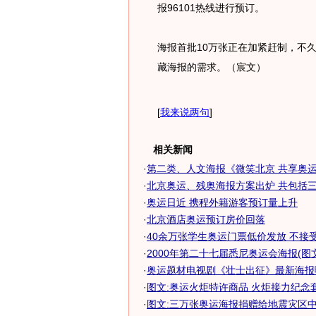
报96101热线进行预订。
海报首批10万张正在加紧赶制，不
藏海报的需求。（宸文）
[
我来说两句
]
相关新闻
·
第二类、人文海报《微笑北京 共享奥
·
北京奥运、残奥海报方案出炉 共包括
·
奥运日近 携程外籍游客预订量上升
·
北京酒店奥运预订房价回落
·
40余万张学生奥运门票低价发放 不接受个
·
2000年第二十七届悉尼奥运会海报(图文
·
奥运题材电视剧《壮士出征》最新海报
·
图文:奥运火炬特许商品 火炬接力纪念套装
·
图文:三万张奥运海报捐赠给地震灾区