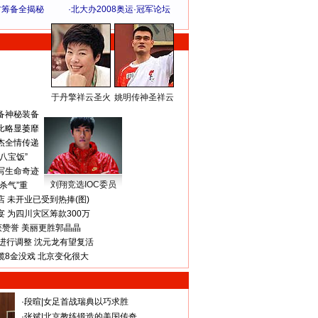
方筹备全揭秘
·
北大办2008奥运·冠军论坛
于丹擎祥云圣火
姚明传神圣祥云
体 育 热 点
备神秘装备
比略显萎靡
杰全情传递
八宝饭”
写生命奇迹
刘翔竞选IOC委员
杀气”重
 未开业已受到热捧(图)
 为四川灾区筹款300万
获赞誉 美丽更胜郭晶晶
进行调整 沈元龙有望复活
揽8金没戏 北京变化很大
·
段暄
|
女足首战瑞典以巧求胜
·
张斌
|
北京教练锻造的美国传奇