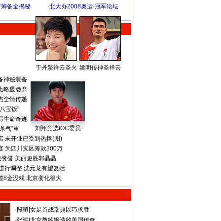
方筹备全揭秘
·
北大办2008奥运·冠军论坛
于丹擎祥云圣火
姚明传神圣祥云
体 育 热 点
备神秘装备
比略显萎靡
杰全情传递
八宝饭”
写生命奇迹
刘翔竞选IOC委员
杀气”重
 未开业已受到热捧(图)
 为四川灾区筹款300万
获赞誉 美丽更胜郭晶晶
进行调整 沈元龙有望复活
揽8金没戏 北京变化很大
·
段暄
|
女足首战瑞典以巧求胜
·
张斌
|
北京教练锻造的美国传奇