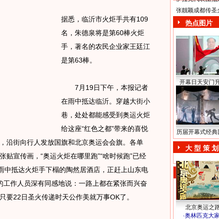
张靓颖成都传圣
据悉，临沂市火炬手共有109
热点图片
名，朱德泉将是第60棒火炬
手，著名的农民企业家王廷江
是第63棒。
开幕日天安门
7月19日下午，本报记者
在雨中抵达临沂。穿越大街小
巷，处处都能感受到奥运火炬
给这座“红色之都”带来的喜悦
历届开幕式经典
，沿街向行人发放国旗和北京奥运会会旗。各单
大 型 策 划
贴宣传画，“奥运火炬在哪里跑”“啥时候跑”已经
大雨中抵达火炬手下榻的陶然居酒店，正赶上山东电
的工作人员深有同感地说：一路上都在紧张而兴奋
只要22日圣火传递时天公作美就万事OK了。
北京奥运之
·
奥林匹克大