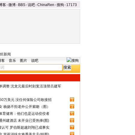
博客
-
微博
-
BBS
-
说吧
-
ChinaRen
-
搜狗
-
17173
炬新闻
博客
音乐
图片
说吧
名单调整 沈龙元最后时刻复活顶替吕建军
50万美元 没任何保险公司敢接招
3
女 杨扬不拒老外公开索吻（图）
4
体育健将：他们也是运动佼佼者
5
州建酒店 未开业已受热捧(图)
6
被认可 罗伯斯超越刘翔已成事实
7
 冒死训练女将秀美非凡(组图)