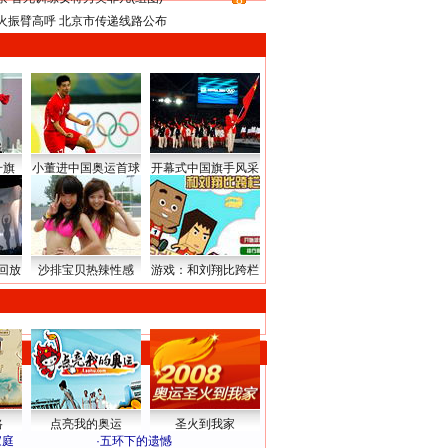
8
火振臂高呼 北京市传递线路公布
升旗
小董进中国奥运首球
开幕式中国旗手风采
回放
沙排宝贝热辣性感
游戏：和刘翔比跨栏
路
点亮我的奥运
圣火到我家
家庭
·
五环下的遗憾