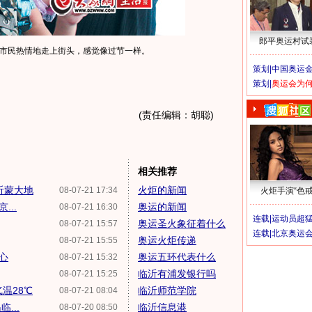
郎平奥运村试
市民热情地走上街头，感觉像过节一样。
策划|
中国奥运金
策划|
奥运会为
(责任编辑：胡聪)
相关推荐
沂蒙大地
火炬的新闻
08-07-21 17:34
火炬手演“色戒
...
奥运的新闻
08-07-21 16:30
连载|
运动员超
奥运圣火象征着什么
08-07-21 15:57
连载|
北京奥运
奥运火炬传递
08-07-21 15:55
心
奥运五环代表什么
08-07-21 15:32
临沂有浦发银行吗
08-07-21 15:25
温28℃
临沂师范学院
08-07-21 08:04
...
临沂信息港
08-07-20 08:50