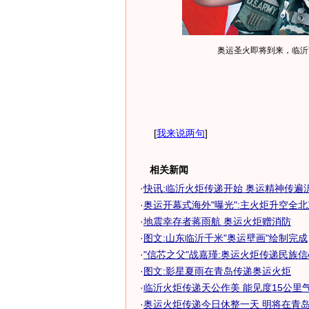
奥运圣火即将到来，临沂
[
我来说两句
]
相关新闻
·
快讯:临沂火炬传递开始 奥运精神传遍
·
奥运开幕式海外"曝光":主火炬升空全北京
·
地震幸存者蒋雨航 奥运火炬赠消防
·
图文:山东临沂千米"奥运壁画"绘制完成
·
"信芯之父"战嘉瑾:奥运火炬传递民族信
·
图文:影星夏雨在青岛传递奥运火炬
·
临沂火炬传递天公作美 能见度15公里气
·
奥运火炬传递今日休整一天 明将在青岛临