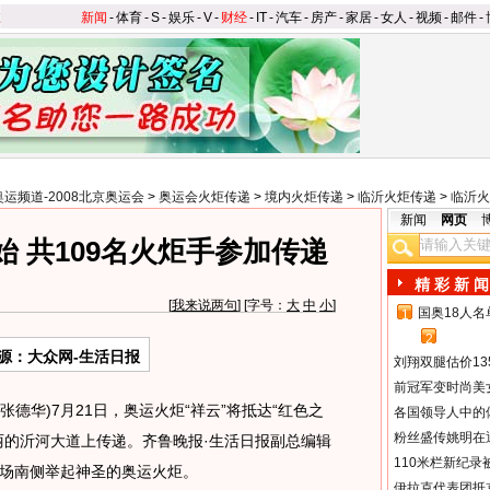
新闻
-
体育
-
S
-
娱乐
-
V
-
财经
-
IT
-
汽车
-
房产
-
家居
-
女人
-
视频
-
邮件
-
奥运频道-2008北京奥运会
>
奥运会火炬传递
>
境内火炬传递
>
临沂火炬传递
>
临沂火
新闻
网页
 共109名火炬手参加传递
精 彩 新 闻
[
我来说两句
] [字号：
大
中
小
]
国奥18人
1
2
源：大众网-生活日报
刘翔双腿估价13
前冠军变时尚美
德华)7月21日，奥运火炬“祥云”将抵达“红色之
各国领导人中的
粉丝盛传姚明在通
丽的沂河大道上传递。齐鲁晚报·生活日报副总编辑
110米栏新纪录
场南侧举起神圣的奥运火炬。
伊拉克代表团抵京