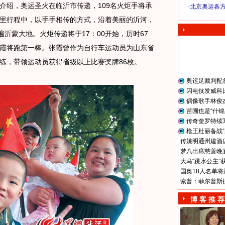
绍，奥运圣火在临沂市传递，109名火炬手将承
·
北京奥运各
奥 运 视 频
里行程中，以手手相传的方式，沿着美丽的沂河，
遍沂蒙大地。火炬传递将于17：00开始，历时67
霞将跑第一棒。张霞曾作为自行车运动员为山东省
练，带领运动员获得省级以上比赛奖牌86枚。
奥运足裁判配
闪电侠发威科
偶像歌手林俊
苗圃也是“什锦
传奇奎罗特续
枪王杜丽备战“
传姚明通州建酒店
梦八出席慈善晚宴
大马“跳水公主”
国奥18人名单将
索普：菲尔普斯
博 客 推 荐