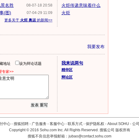
风景名胜
火炬传递意味着什么
08-07-18 20:58
(图)
火炬
07-04-29 11:09
更多关于
火炬 奥运
的新闻>>
我要发布
我来说两句
隐藏地址
设为辩论话题
精华区
专家>>
辩论区
付中心
-
搜狐招聘
-
广告服务
-
客服中心
-
联系方式
-
保护隐私权
-
About SOHU
-
公
Copyright
©
2016 Sohu.com Inc. All Rights Reserved. 搜狐公司
版权所有
搜狐不良信息举报邮箱：
jubao@contact.sohu.com