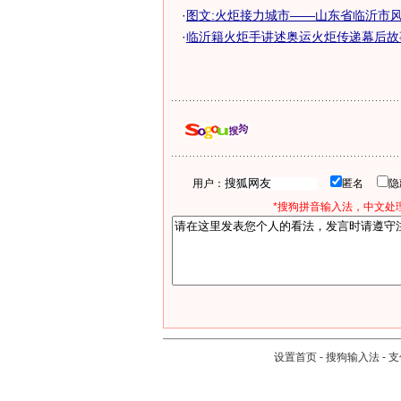
·
图文:火炬接力城市——山东省临沂市
·
临沂籍火炬手讲述奥运火炬传递幕后故事
用户：
匿名
*搜狗拼音输入法，中文处理
设置首页
-
搜狗输入法
-
支