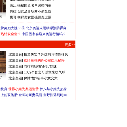
·
徐江
|
揭秘国奥名单调整内幕
·
冉雄飞
|
女足开场秀不谈复仇
装
·
棋哥
|
朝鲜美女团强要奥运票
牌奖励大涨33倍
北京奥运未雨绸缪预防裸奔
何热销安全套？
中国股市会迎来奥运行情吗？
更多>>
北京奥运
|
报道失实？外媒的习惯性抽风
北京奥运
|
送给白领的办公室娱乐秘籍
北京奥运
|
彩排前狂拍“杀机”妹妹
北京奥运
|
10万个套套可以拿来吹气球
”
北京奥运
|
保障“性”福 事小意义大
猛纹身
世界小姐为奥运造势
梦八与小姐先热身
会上的双胞胎
金牌衬娇妻美丽
当野性遇到时尚