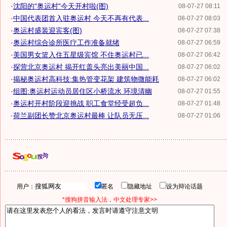
·
沈阳的"奥运村"今天开村啦(图)
08-07-27 08:11
·
中国代表团首入驻奥运村 今天不再有代表...
08-07-27 08:03
·
奥运村盛装迎宾客(图)
08-07-27 07:38
·
奥运村综合诊所医疗工作准备就绪
08-07-27 06:59
·
美国男女篮入住五星级宾馆 不住奥运村已...
08-07-27 06:42
·
探营北京奥运村 揭开红盖头亮出美丽中国...
08-07-27 06:02
·
揭秘奥运村高科技:集热管变花架 建筑物微能耗
08-07-27 06:02
·
组图:奥运村运动员居住区小桥流水 环境清幽
08-07-27 01:55
·
奥运村开村阶段迎挑战 职工食堂经受超负...
08-07-27 01:48
·
荷兰副团长赞北京奥运村最棒 让队员无压...
08-07-27 01:06
用户：
匿名
隐藏地址
设为辩论话题
*搜狗拼音输入法，中文处理专家>>