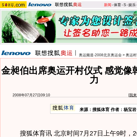
新闻
-
体育
-
S
-
娱乐
奥运频道-2008北京奥运会
>
奥运村
金昶伯出席奥运开村仪式 感觉像
力
2008年07月27日09:10
[
我来
来源：搜狐体育 作者：杨宝岩
搜狐体育讯 北京时间7月27日上午9时，2