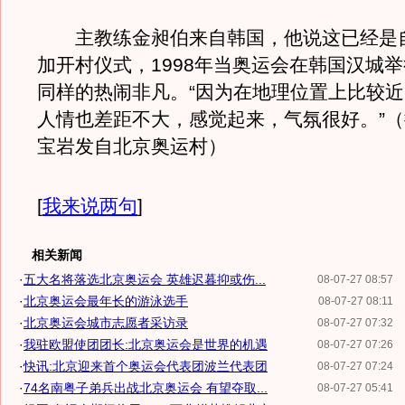
主教练金昶伯来自韩国，他说这已经是自
加开村仪式，1998年当奥运会在韩国汉城
同样的热闹非凡。“因为在地理位置上比较
人情也差距不大，感觉起来，气氛很好。”（
宝岩发自北京奥运村）
[
我来说两句
]
相关新闻
·
五大名将落选北京奥运会 英雄迟暮抑或伤...
08-07-27 08:57
·
北京奥运会最年长的游泳选手
08-07-27 08:11
·
北京奥运会城市志愿者采访录
08-07-27 07:32
·
我驻欧盟使团团长:北京奥运会是世界的机遇
08-07-27 07:26
·
快讯:北京迎来首个奥运会代表团波兰代表团
08-07-27 07:24
·
74名南粤子弟兵出战北京奥运会 有望夺取...
08-07-27 05:41