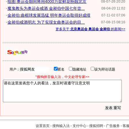
·
组图:奥运会期间将用4000万盆鲜花扮靓北京
08-07-26 20:20
·
魔鬼教头为奥运会戒酒 金昶伯中国七年尝...
08-04-20 11:02
·
金昶伯:曲棍球发展迅猛 明年奥运会取得好成绩
07-11-02 07:06
·
金昶伯戒酒明志 为了实现女曲奥运会的目...
07-08-15 08:16
更多关于
北京奥运会 奥运会 金昶伯
的新闻>>
用户：
匿名
隐藏地址
设为辩论话题
*搜狗拼音输入法，中文处理专家>>
设置首页
-
搜狗输入法
-
支付中心
-
搜狐招聘
-
广告服务
-
客