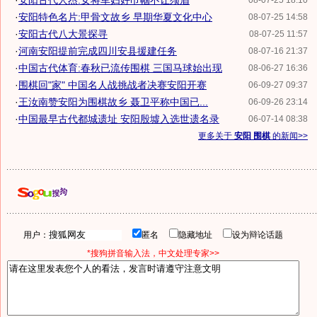
·
安阳古代人杰:女将军妇好巾帼不让须眉
08-07-25 18:10
·
安阳特色名片:甲骨文故乡 早期华夏文化中心
08-07-25 14:58
·
安阳古代八大景探寻
08-07-25 11:57
·
河南安阳提前完成四川安县援建任务
08-07-16 21:37
·
中国古代体育:春秋已流传围棋 三国马球始出现
08-06-27 16:36
·
围棋回"家" 中国名人战挑战者决赛安阳开赛
06-09-27 09:37
·
王汝南赞安阳为围棋故乡 聂卫平称中国已...
06-09-26 23:14
·
中国最早古代都城遗址 安阳殷墟入选世遗名录
06-07-14 08:38
更多关于
安阳 围棋
的新闻>>
用户：
匿名
隐藏地址
设为辩论话题
*搜狗拼音输入法，中文处理专家>>