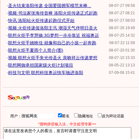
·
圣火结束洛阳传递 全国爱国拥军模范末棒...
08-07-27 09:58
·
视频:书法家张海传首棒 洛阳火炬传递正式起跑
08-07-27 08:21
·
快讯:洛阳站火炬传递起跑仪式开始
08-07-27 08:03
·
视频:火炬传递值洛阳主汛 潮湿天气伴明日圣火
08-07-26 19:49
·
联想火炬手李慧镝:3G梦想一步步靠近 祝福奥运
08-07-25 14:32
·
联想火炬手姚映佳:就像和自己的小孩一起奔跑
08-07-22 11:58
·
联想火炬手夏雨个人简介(图)
08-07-20 01:30
·
视频:联想火炬手朱光传圣火 亲吻祥云传递梦想
08-07-10 15:33
·
联想网御承担国家级火炬计划项目
08-05-22 13:13
·
科技与文明 联想科技奥运快车驰进洛阳
07-09-06 15:41
用户：
匿名
隐藏地址
设为辩论话题
*搜狗拼音输入法，中文处理专家>>