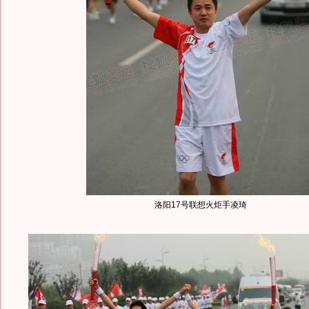
洛阳17号联想火炬手凌琦