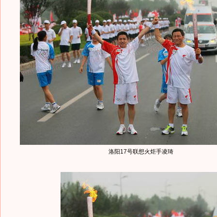
洛阳17号联想火炬手凌琦