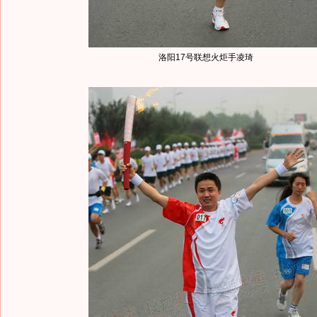
洛阳17号联想火炬手凌琦