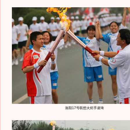
洛阳17号联想火炬手凌琦