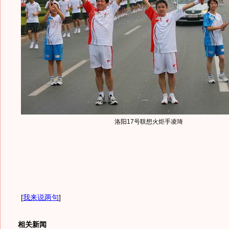
洛阳17号联想火炬手凌琦
[
我来说两句
]
相关新闻