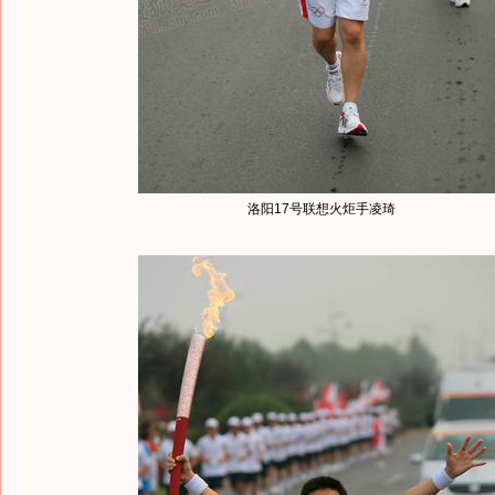
洛阳17号联想火炬手凌琦