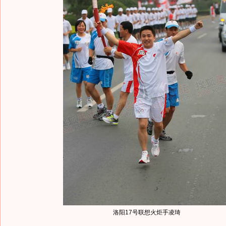
洛阳17号联想火炬手凌琦