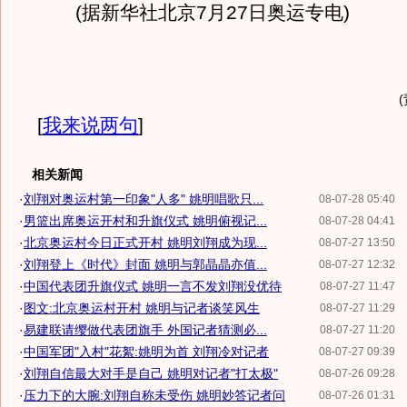
(据新华社北京7月27日奥运专电)
[
我来说两句
]
相关新闻
·
刘翔对奥运村第一印象"人多" 姚明唱歌只...
08-07-28 05:40
·
男篮出席奥运开村和升旗仪式 姚明俯视记...
08-07-28 04:41
·
北京奥运村今日正式开村 姚明刘翔成为现...
08-07-27 13:50
·
刘翔登上《时代》封面 姚明与郭晶晶亦值...
08-07-27 12:32
·
中国代表团升旗仪式 姚明一言不发刘翔没优待
08-07-27 11:47
·
图文:北京奥运村开村 姚明与记者谈笑风生
08-07-27 11:29
·
易建联请缨做代表团旗手 外国记者猜测必...
08-07-27 11:20
·
中国军团"入村"花絮:姚明为首 刘翔冷对记者
08-07-27 09:39
·
刘翔自信最大对手是自己 姚明对记者"打太极"
08-07-26 09:28
·
压力下的大腕:刘翔自称未受伤 姚明妙答记者问
08-07-26 01:31