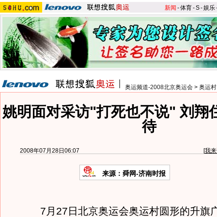
新闻
-
体育
-
S
-
娱乐
奥运频道-2008北京奥运会
>
奥运村
姚明面对采访"打死也不说" 刘翔
待
2008年07月28日06:07
[
我来
来源：舜网-济南时报
7月27日北京奥运会奥运村圆形的升旗