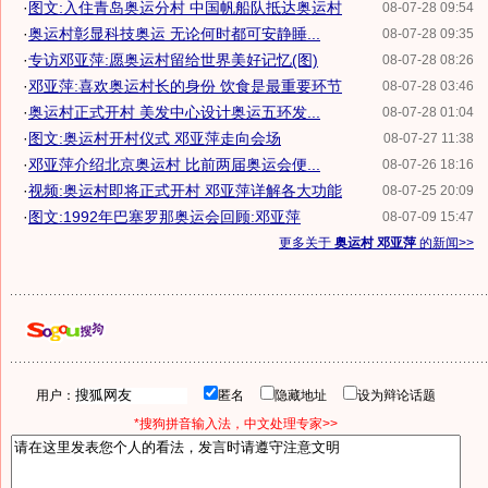
·
图文:入住青岛奥运分村 中国帆船队抵达奥运村
08-07-28 09:54
·
奥运村彰显科技奥运 无论何时都可安静睡...
08-07-28 09:35
·
专访邓亚萍:愿奥运村留给世界美好记忆(图)
08-07-28 08:26
·
邓亚萍:喜欢奥运村长的身份 饮食是最重要环节
08-07-28 03:46
·
奥运村正式开村 美发中心设计奥运五环发...
08-07-28 01:04
·
图文:奥运村开村仪式 邓亚萍走向会场
08-07-27 11:38
·
邓亚萍介绍北京奥运村 比前两届奥运会便...
08-07-26 18:16
·
视频:奥运村即将正式开村 邓亚萍详解各大功能
08-07-25 20:09
·
图文:1992年巴塞罗那奥运会回顾:邓亚萍
08-07-09 15:47
更多关于
奥运村 邓亚萍
的新闻>>
用户：
匿名
隐藏地址
设为辩论话题
*搜狗拼音输入法，中文处理专家>>