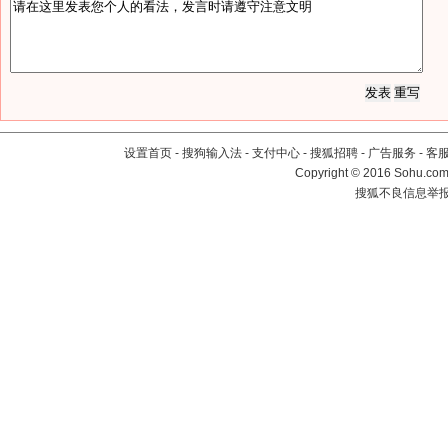
设置首页
-
搜狗输入法
-
支付中心
-
搜狐招聘
-
广告服务
-
客
Copyright
©
2016 Sohu.com 
搜狐不良信息举