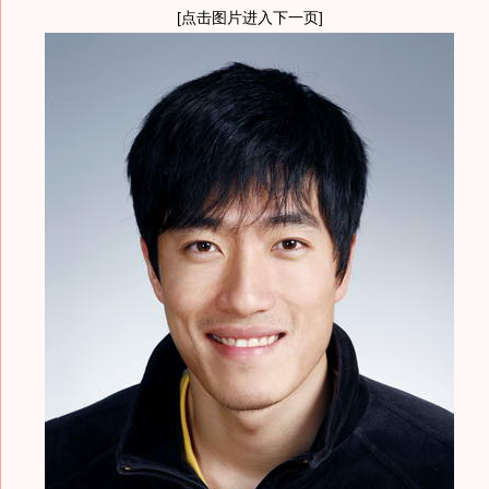
[点击图片进入下一页]