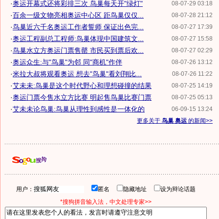
·
奥运开幕式还将彩排三次 鸟巢每天开"绿灯"
08-07-29 03:18
·
百余一级文物亮相奥运中心区 距鸟巢仅仅...
08-07-28 21:12
·
鸟巢近六千名奥运工作者誓师 保证出色完...
08-07-27 17:39
·
奥运工程副总工程师:鸟巢体现中国建筑文...
08-07-27 15:58
·
鸟巢水立方奥运门票售罄 市民买到票后欢...
08-07-27 02:29
·
奥运众生:与"鸟巢"为邻 同"商机"作伴
08-07-26 13:12
·
米拉大叔将观看奥运 想去"鸟巢"看刘翔比...
08-07-26 11:22
·
艾未未:鸟巢是这个时代野心和理想碰撞的结果
08-07-25 14:19
·
奥运门票今售水立方比赛 明起售鸟巢比赛门票
08-07-25 05:13
·
艾未未论鸟巢:鸟巢从理性到感性是一体化的
06-09-15 13:24
更多关于
鸟巢 奥运
的新闻>>
用户：
匿名
隐藏地址
设为辩论话题
*搜狗拼音输入法，中文处理专家>>