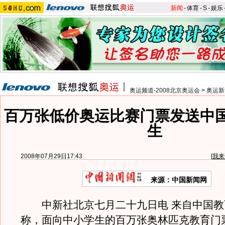
新闻
-
体育
-
S
-
娱乐
奥运频道-2008北京奥运会
>
奥运新
百万张低价奥运比赛门票发送中
生
2008年07月29日17:43
[
我来
来源：中国新闻网
中新社北京七月二十九日电 来自中国教
称，面向中小学生的百万张奥林匹克教育门