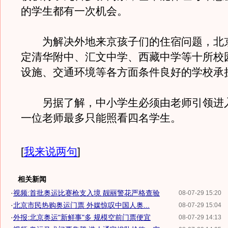
的学生都有一次机会。
为解决外地来京孩子们的住宿问题，北
定清华附中、汇文中学、西藏中学等十所校
设施、交通环境等各方面条件良好的学校承
另据了解，中小学生必须由老师引领进
一位老师最多只能照看四名学生。
[
我来说两句
]
相关新闻
·
视频:首批奥运比赛枪支入境 靓丽警花严格查验
08-07-29 15:20
·
北京市民热购奥运门票 外媒惊叹中国人奥...
08-07-29 15:04
·
外报:北京奥运"新鲜事"多 规模空前门票便宜
08-07-29 14:13