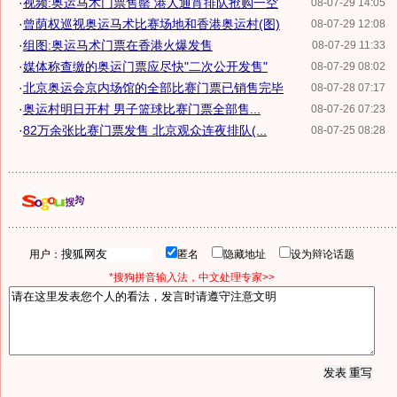
·
视频:奥运马术门票售罄 港人通宵排队抢购一空
08-07-29 14:05
·
曾荫权巡视奥运马术比赛场地和香港奥运村(图)
08-07-29 12:08
·
组图:奥运马术门票在香港火爆发售
08-07-29 11:33
·
媒体称查缴的奥运门票应尽快"二次公开发售"
08-07-29 08:02
·
北京奥运会京内场馆的全部比赛门票已销售完毕
08-07-28 07:17
·
奥运村明日开村 男子篮球比赛门票全部售...
08-07-26 07:23
·
82万余张比赛门票发售 北京观众连夜排队(...
08-07-25 08:28
用户：
匿名
隐藏地址
设为辩论话题
*搜狗拼音输入法，中文处理专家>>