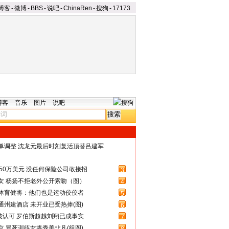
博客
-
微博
-
BBS
-
说吧
-
ChinaRen
-
搜狗
-
17173
博客
音乐
图片
说吧
名单调整 沈龙元最后时刻复活顶替吕建军
50万美元 没任何保险公司敢接招
3
女 杨扬不拒老外公开索吻（图）
4
体育健将：他们也是运动佼佼者
5
州建酒店 未开业已受热捧(图)
6
被认可 罗伯斯超越刘翔已成事实
7
 冒死训练女将秀美非凡(组图)