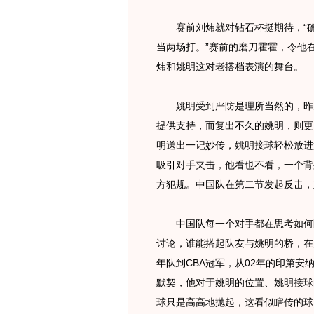
赛前刘炜就对钻石杯挺期待，“确
当两场打。”赛前的磨刀霍霍，令他
炜和姚明这对老搭档表演的舞台。
姚明受到严防是理所当然的，昨天
提供支持，而复出不久的姚明，则更
明送出一记妙传，姚明接球轻松放进
吸引对手夹击，他看也不看，一个背
方犯规。中国队在第二节发起反击，
中国队每一个对手都在思考如何限
讨论，谁能搭起队友与姚明的桥，在
年队到CBA冠军，从02年的印第安
默契，他对于姚明的位置、姚明接球
球只是高高地抛起，这看似瞎传的球