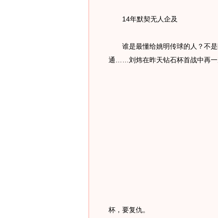
14年默契无人企及
谁是最懂给姚明传球的人？不是陈
通……刘炜在昨天钻石杯首战中再一
杯，要复仇。