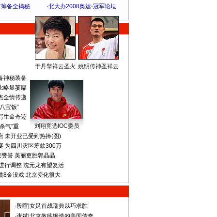
方筹备全揭秘
·
北大办2008奥运·冠军论坛
于丹擎祥云圣火
姚明传神圣祥云
体 育 热 点
备神秘装备
比略显萎靡
杰全情传递
八宝饭”
写生命奇迹
刘翔竞选IOC委员
杀气”重
 未开业已受到热捧(图)
 为四川灾区筹款300万
获赞誉 美丽更胜郭晶晶
进行调整 沈元龙有望复活
揽8金没戏 北京变化很大
·
段暄
|
女足首战瑞典以巧求胜
·
张斌
|
北京教练锻造的美国传奇