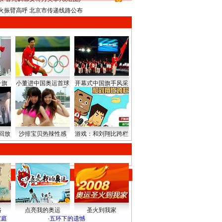
8
火振臂高呼 北京市传递线路公布
升旗
小董进中国奥运首球
开幕式中国旗手风采
回放
沙排宝贝热辣性感
游戏：和刘翔比跨栏
路
点亮我的奥运
圣火到我家
家庭
·
五环下的遗憾