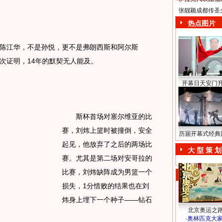
张靓颖成都传圣
热点图片
江华，不是孙悦，更不是弗朗西斯和阿尔斯
次证明，14年的默契无人能及。
开幕日天安门
斯杯首场对塞尔维亚的比
赛，刘炜上篮时被撞倒，安全
历届开幕式经典
起见，他放弃了之后的两场比
大 型 策 划
赛。尤其是第二场对安哥拉的
比赛，刘炜缺阵成为男篮一个
损失，1分惜败的结果也在刘
炜身上埋下一个种子——钻石
北京奥运之
·
奥林匹克大