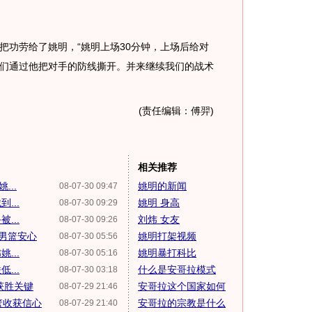
功劳给了姚明，“姚明上场30分钟，上场后给对
们通过他把对手的防线撕开。并来继续我们的战术
(责任编辑：傅羿)
相关推荐
...
姚明的新闻
08-07-30 09:47
...
姚明 身高
08-07-30 09:29
...
刘炜 女友
08-07-30 09:26
让男篮安心
姚明打架视频
08-07-30 05:56
...
姚明暴打科比
08-07-30 05:16
...
什么是安哥拉模式
08-07-30 03:18
获胜关键
安哥拉这个国家如何
08-07-29 21:46
篮收获信心
安哥拉的宗教是什么
08-07-29 21:40