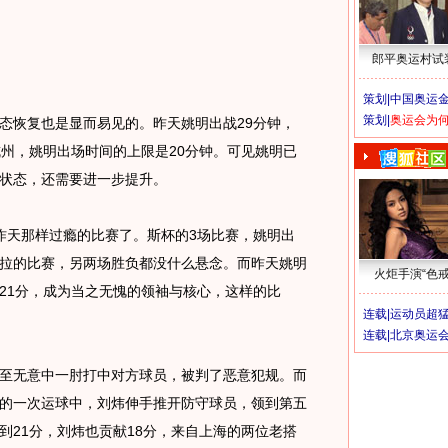
郎平奥运村试
策划|
中国奥运金
策划|
奥运会为
恢复也是显而易见的。昨天姚明出战29分钟，
杭州，姚明出场时间的上限是20分钟。可见姚明已
状态，还需要进一步提升。
天那样过瘾的比赛了。斯杯的3场比赛，姚明出
拉的比赛，另两场胜负都没什么悬念。而昨天姚明
火炬手演“色戒
21分，成为当之无愧的领袖与核心，这样的比
连载|
运动员超
连载|
北京奥运
无意中一肘打中对方球员，被判了恶意犯规。而
的一次运球中，刘炜伸手推开防守球员，领到第五
到21分，刘炜也贡献18分，来自上海的两位老搭