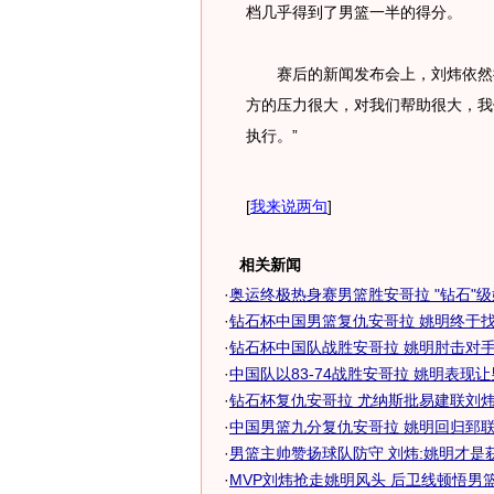
档几乎得到了男篮一半的得分。
赛后的新闻发布会上，刘炜依然把
方的压力很大，对我们帮助很大，我
执行。”
[
我来说两句
]
相关新闻
·
奥运终极热身赛男篮胜安哥拉 "钻石"级姚
·
钻石杯中国男篮复仇安哥拉 姚明终于找到
·
钻石杯中国队战胜安哥拉 姚明肘击对手被
·
中国队以83-74战胜安哥拉 姚明表现
·
钻石杯复仇安哥拉 尤纳斯批易建联刘炜姚
·
中国男篮九分复仇安哥拉 姚明回归郅联低
·
男篮主帅赞扬球队防守 刘炜:姚明才是
·
MVP刘炜抢走姚明风头 后卫线顿悟男