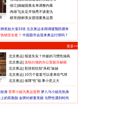
·
徐江
|
揭秘国奥名单调整内幕
·
冉雄飞
|
女足开场秀不谈复仇
装
·
棋哥
|
朝鲜美女团强要奥运票
牌奖励大涨33倍
北京奥运未雨绸缪预防裸奔
何热销安全套？
中国股市会迎来奥运行情吗？
更多>>
北京奥运
|
报道失实？外媒的习惯性抽风
北京奥运
|
送给白领的办公室娱乐秘籍
北京奥运
|
彩排前狂拍“杀机”妹妹
北京奥运
|
10万个套套可以拿来吹气球
”
北京奥运
|
保障“性”福 事小意义大
猛纹身
世界小姐为奥运造势
梦八与小姐先热身
会上的双胞胎
金牌衬娇妻美丽
当野性遇到时尚