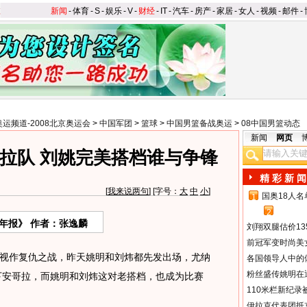
新闻
-
体育
-
S
-
娱乐
-
V
-
财经
-
IT
-
汽车
-
房产
-
家居
-
女人
-
视频
-
邮件
-
奥运频道-2008北京奥运会
>
中国军团
>
篮球
>
中国男篮备战奥运
>
08中国男篮动态
新闻
网页
拉队 刘姚完美搭档谁与争锋
精 彩 新 闻
[
我来说两句
] [字号：
大
中
小
]
国奥18人
1
2
年报》 作者：张逸麟
刘翔双腿估价13
前冠军变时尚美
作复仇之战，昨天姚明和刘炜都先发出场，尤纳
各国领导人中的
粉丝盛传姚明在通
拿下安哥拉，而姚明和刘炜这对老搭档，也成为比赛
110米栏新纪录
伊拉克代表团抵京