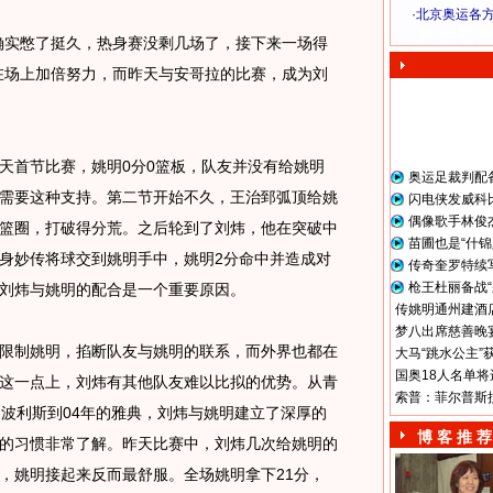
·
北京奥运各
奥 运 视 频
实憋了挺久，热身赛没剩几场了，接下来一场得
在场上加倍努力，而昨天与安哥拉的比赛，成为刘
首节比赛，姚明0分0篮板，队友并没有给姚明
奥运足裁判配
需要这种支持。第二节开始不久，王治郅弧顶给姚
闪电侠发威科
偶像歌手林俊
篮圈，打破得分荒。之后轮到了刘炜，他在突破中
苗圃也是“什锦
身妙传将球交到姚明手中，姚明2分命中并造成对
传奇奎罗特续
枪王杜丽备战“
刘炜与姚明的配合是一个重要原因。
传姚明通州建酒店
梦八出席慈善晚宴
制姚明，掐断队友与姚明的联系，而外界也都在
大马“跳水公主”
国奥18人名单将
这一点上，刘炜有其他队友难以比拟的优势。从青
索普：菲尔普斯
纳波利斯到04年的雅典，刘炜与姚明建立了深厚的
博 客 推 荐
的习惯非常了解。昨天比赛中，刘炜几次给姚明的
，姚明接起来反而最舒服。全场姚明拿下21分，