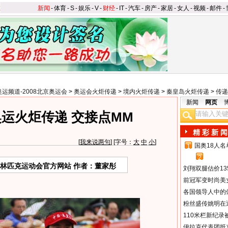
新闻
-
体育
-
S
-
娱乐
-
V
-
财经
-
IT
-
汽车
-
房产
-
家居
-
女人
-
视频
-
邮件
-
奥运频道-2008北京奥运会
>
奥运会火炬传递
>
境内火炬传递
>
秦皇岛火炬传递
>
传递
新闻
网页
运火炬传递 交接点MM
精 彩 新 闻
[
我来说两句
] [字号：
大
中
小
]
国奥18人
1
2
奥林匹克运动会官方网站 作者：董家彤
刘翔双腿估价13
前冠军变时尚美
各国领导人中的
粉丝盛传姚明在通
110米栏新纪录
伊拉克代表团抵京