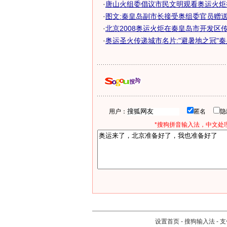
·
唐山火组委倡议市民文明观看奥运火炬
·
图文:秦皇岛副市长接受奥组委官员赠
·
北京2008奥运火炬在秦皇岛市开发区
·
奥运圣火传递城市名片:"避暑地之冠"
用户：
匿名
*搜狗拼音输入法，中文处理
设置首页
-
搜狗输入法
-
支