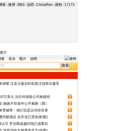
博客
-
微博
-
BBS
-
说吧
-
ChinaRen
-
搜狗
-
17173
图片
博客
音乐
图片
说吧
名单调整 沈龙元最后时刻复活顶替吕建军
50万美元 没任何保险公司敢接招
3
女 杨扬不拒老外公开索吻（图）
4
体育健将：他们也是运动佼佼者
5
州建酒店 未开业已受热捧(图)
6
被认可 罗伯斯超越刘翔已成事实
7
 冒死训练女将秀美非凡(组图)