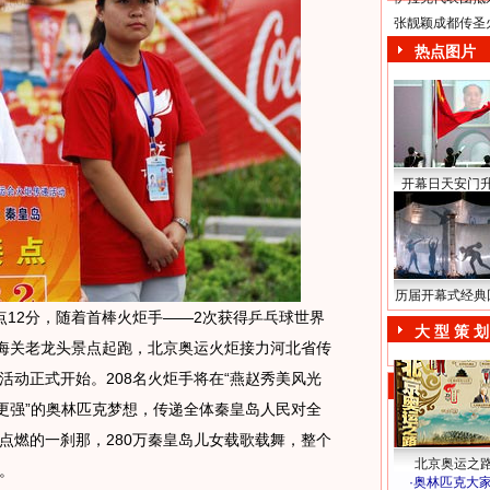
张靓颖成都传圣
热点图片
开幕日天安门
历届开幕式经典
点12分，随着首棒火炬手——2次获得乒乓球世界
大 型 策 划
山海关老龙头景点起跑，北京奥运火炬接力河北省传
活动正式开始。208名火炬手将在“燕赵秀美风光
、更强”的奥林匹克梦想，传递全体秦皇岛人民对全
点燃的一刹那，280万秦皇岛儿女载歌载舞，整个
北京奥运之
。
·
奥林匹克大