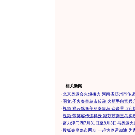
相关新闻
·
北京奥运会火炬接力 河南省郑州市传递幕
·
图文:圣火秦皇岛市传递 火炬手向官兵
·
视频:祥云飘逸美丽秦皇岛 众多景点迎
·
视频:带笑容传递祥云 臧莎莎秦皇岛实
·
富力津门湖7月31日至8月3日与奥运
·
搜狐秦皇岛市网友:一起为奥运加油 为