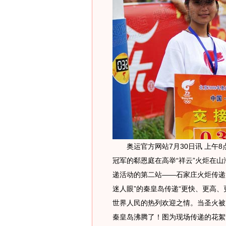
奥运官方网站7月30日讯 上午8
冠军的郗恩庭在高举“祥云”火炬在
递活动的第二站——石家庄火炬传递
迷人眼”的秦皇岛传递“更快、更高
世界人民的热列欢迎之情。当圣火被
秦皇岛沸腾了！图为现场传递的花絮