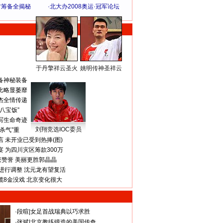
方筹备全揭秘
·
北大办2008奥运·冠军论坛
于丹擎祥云圣火
姚明传神圣祥云
体 育 热 点
备神秘装备
比略显萎靡
杰全情传递
八宝饭”
写生命奇迹
刘翔竞选IOC委员
杀气”重
 未开业已受到热捧(图)
 为四川灾区筹款300万
获赞誉 美丽更胜郭晶晶
进行调整 沈元龙有望复活
揽8金没戏 北京变化很大
·
段暄
|
女足首战瑞典以巧求胜
·
张斌
|
北京教练锻造的美国传奇