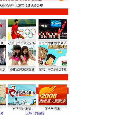
8
火振臂高呼 北京市传递线路公布
升旗
小董进中国奥运首球
开幕式中国旗手风采
回放
沙排宝贝热辣性感
游戏：和刘翔比跨栏
路
点亮我的奥运
圣火到我家
家庭
·
五环下的遗憾