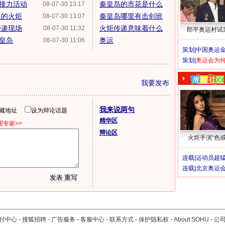
接力活动
秦皇岛的市花是什么
08-07-30 13:17
送的火炬
秦皇岛哪里有击剑班
08-07-30 13:07
传递现场
火炬传递意味着什么
08-07-30 11:32
郎平奥运村试
秦皇岛
奥运
08-07-30 11:06
策划|
中国奥运金
策划|
奥运会为
我要发布
我来说两句
隐藏地址
设为辩论话题
精华区
专家>>
辩论区
火炬手演“色戒
连载|
运动员超
连载|
北京奥运
付中心
-
搜狐招聘
-
广告服务
-
客服中心
-
联系方式
-
保护隐私权
-
About SOHU
-
公