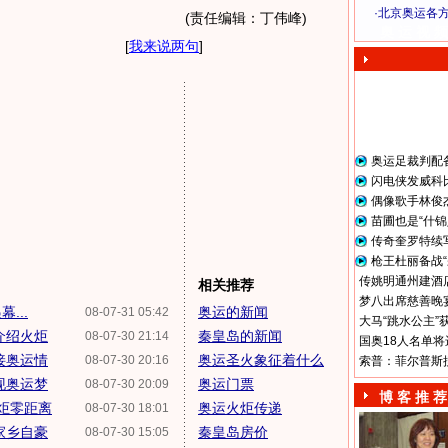
·
北京奥运各
(责任编辑：丁伟峰)
奥 运 视 频
[
我来说两句
]
奥运足裁判配
闪电侠发威科
偶像歌手林俊
苗圃也是“什锦
传奇奎罗特续
枪王杜丽备战“
传姚明通州建酒店
相关推荐
梦八出席慈善晚宴
...
奥运的新闻
08-07-31 05:42
大马“跳水公主”
介绍火炬
秦皇岛的新闻
08-07-30 21:14
国奥18人名单将
接奥运情
奥运圣火象征着什么
08-07-30 20:16
索普：菲尔普斯
现奥运梦
奥运门票
08-07-30 20:09
博 客 推 荐
火炬零距离
奥运火炬传递
08-07-30 18:01
家乡自豪
秦皇岛房价
08-07-30 15:05