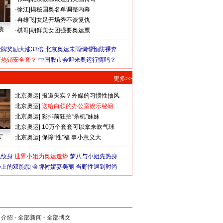
·
徐江
|
揭秘国奥名单调整内幕
·
冉雄飞
|
女足开场秀不谈复仇
装
·
棋哥
|
朝鲜美女团强要奥运票
牌奖励大涨33倍
北京奥运未雨绸缪预防裸奔
何热销安全套？
中国股市会迎来奥运行情吗？
更多>>
北京奥运
|
报道失实？外媒的习惯性抽风
北京奥运
|
送给白领的办公室娱乐秘籍
北京奥运
|
彩排前狂拍“杀机”妹妹
北京奥运
|
10万个套套可以拿来吹气球
”
北京奥运
|
保障“性”福 事小意义大
猛纹身
世界小姐为奥运造势
梦八与小姐先热身
会上的双胞胎
金牌衬娇妻美丽
当野性遇到时尚
司介绍
-
全部新闻
-
全部博文