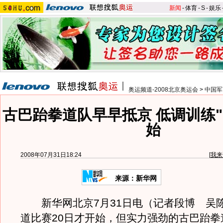
新闻
-
体育
-
S
-
娱乐
奥运频道-2008北京奥运会
>
中国军
古巴跆拳道队早早抵京 低调训练"
始
2008年07月31日18:24
[
我来
来源：新华网
新华网北京7月31日电（记者段博 吴
道比赛20日才开始，但实力强劲的古巴跆拳