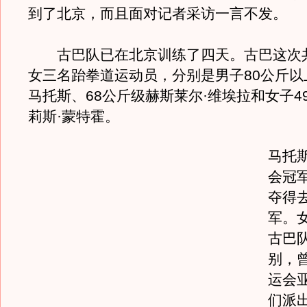
到了北京，而且面对记者采访一言不发。
古巴队已在北京训练了四天。古巴这次
女三名跆拳道运动员，分别是男子80公斤以
马托斯、68公斤级赫斯莱尔·维埃拉和女子4
莉斯·蒙特霍。
马托
会冠
夺得
军。女
古巴
别，
运会
们派