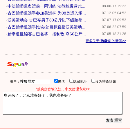
·
中法跆拳道奥运前一同训练 法教练透露此...
08-06-17 19:22
·
古巴跆拳道选手参加美洲杯 为08奥运入场...
07-12-05 04:52
·
泛美运动会 古巴夺男子80公斤以下级跆拳...
07-07-17 09:53
·
古巴跆拳道选手比埃拉:目标直指泛美运动...
07-06-22 07:59
·
跆拳道世锦赛古巴名将一招制敌 夺66公斤...
07-05-18 21:28
更多关于
跆拳道
的新闻>>
用户：
匿名
隐藏地址
设为辩论话题
*搜狗拼音输入法，中文处理专家>>