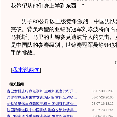
我希望从他们身上学到东西。”
男子80公斤以上级竞争激烈，中国男队
突破。背负希望的亚锦赛冠军刘哮波将面临
马托斯、马里的世锦赛莫迪波等人的夹击。女
是中国队的参赛级别，世锦赛冠军吴静钰也
手的挑战。
[
我来说两句
]
相关新闻
·
古巴女排进行疯狂训练 主教练豪言此行只...
08-07-30 21:39
·
沙滩排球场迎来首支训练队伍 古巴队称赞...
08-07-29 20:00
·
跆拳道奥运重点阵容亮相 封闭训练后将秀...
08-07-16 18:12
·
法国跆拳道队来中国训练 融合交流趋势共...
08-06-24 11:46
·
古巴跆拳道选手在欧洲备战 争取奥运取得...
08-06-19 21:47