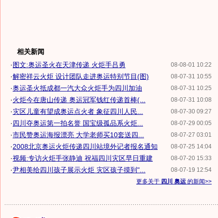
相关新闻
·
图文:奥运圣火在天津传递 火炬手吕勇
08-08-01 10:22
·
解密祥云火炬 设计团队走进奥运特别节目(图)
08-07-31 10:55
·
奥运圣火抵成都一汽大众火炬手为四川加油
08-07-31 10:25
·
火炬今在唐山传递 奥运冠军钱红传递首棒(...
08-07-31 10:08
·
灾区儿童有望成奥运点火者 象征四川人民...
08-07-30 09:27
·
四川夺奥运第一拍名誉 国宝级孤品系火炬...
08-07-29 00:05
·
市民赞奥运海报漂亮 大学老师买10套送四...
08-07-27 03:01
·
2008北京奥运火炬传递四川站境外记者报名通知
08-07-25 14:04
·
视频:专访火炬手张静迪 祝福四川灾区早日重建
08-07-20 15:33
·
尹相美给四川孩子展示火炬 灾区孩子摸到"...
08-07-19 12:54
更多关于
四川 奥运
的新闻>>