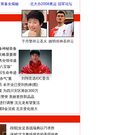
方筹备全揭秘
·
北大办2008奥运·冠军论坛
于丹擎祥云圣火
姚明传神圣祥云
体 育 热 点
备神秘装备
比略显萎靡
杰全情传递
八宝饭”
写生命奇迹
刘翔竞选IOC委员
杀气”重
 未开业已受到热捧(图)
 为四川灾区筹款300万
获赞誉 美丽更胜郭晶晶
进行调整 沈元龙有望复活
揽8金没戏 北京变化很大
·
段暄
|
女足首战瑞典以巧求胜
·
张斌
|
北京教练锻造的美国传奇