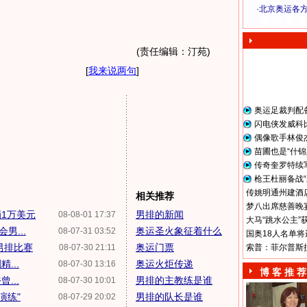
·
北京奥运各
奥 运 视 频
(责任编辑：汀苑)
[
我来说两句
]
奥运足裁判配
闪电侠发威科
偶像歌手林俊
苗圃也是“什锦
传奇奎罗特续
枪王杜丽备战“
传姚明通州建酒店
相关推荐
梦八出席慈善晚宴
1万美元
男排的新闻
08-08-01 17:37
大马“跳水公主”
男...
奥运圣火象征着什么
08-07-31 03:52
国奥18人名单将
男排比赛
奥运门票
08-07-30 21:11
索普：菲尔普斯
...
奥运火炬传递
08-07-30 13:16
博 客 推 荐
...
男排的主教练是谁
08-07-30 10:01
演练"
男排的队长是谁
08-07-29 20:02