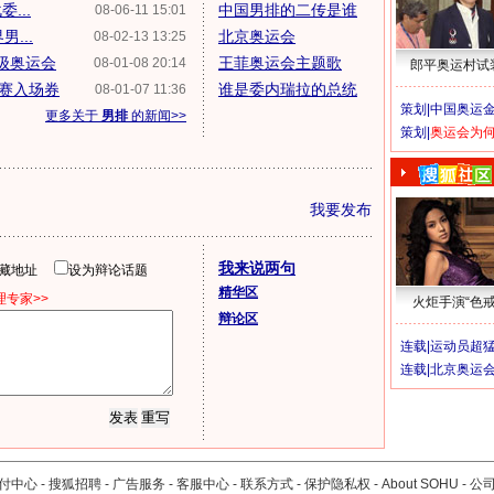
...
中国男排的二传是谁
08-06-11 15:01
...
北京奥运会
08-02-13 13:25
晋级奥运会
王菲奥运会主题歌
08-01-08 20:14
郎平奥运村试
赛入场券
谁是委内瑞拉的总统
08-01-07 11:36
策划|
中国奥运金
更多关于
男排
的新闻>>
策划|
奥运会为
我要发布
我来说两句
隐藏地址
设为辩论话题
精华区
专家>>
火炬手演“色戒
辩论区
连载|
运动员超
连载|
北京奥运
付中心
-
搜狐招聘
-
广告服务
-
客服中心
-
联系方式
-
保护隐私权
-
About SOHU
-
公