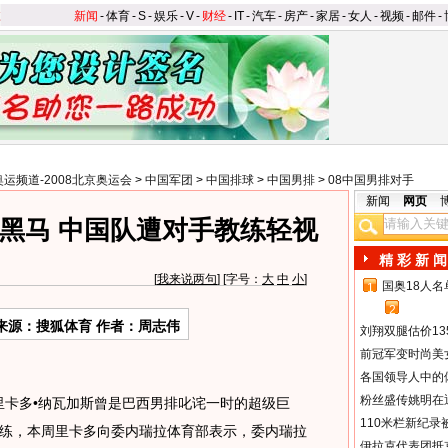
新闻
-
体育
-
S
-
娱乐
-
V
-
财经
-
IT
-
汽车
-
房产
-
家居
-
女人
-
视频
-
邮件
-
奥运频道-2008北京奥运会
>
中国军团
>
中国排球
>
中国男排
>
08中国男排对手
新闻
网页
黑马 中国队遭对手教练轻视
精 彩 新 闻
[
我来说两句
] [字号：
大
中
小
]
国奥18人
1
2
来源：搜狐体育 作者：周志伟
刘翔双腿估价13
前冠军变时尚美
各国领导人中的
粉丝盛传姚明在通
卡多•纳瓦加斯曾是巴西男排叱诧一时的超级巨
110米栏新纪录
练，本周里卡多向委内瑞拉体育部表示，委内瑞拉
伊拉克代表团抵京