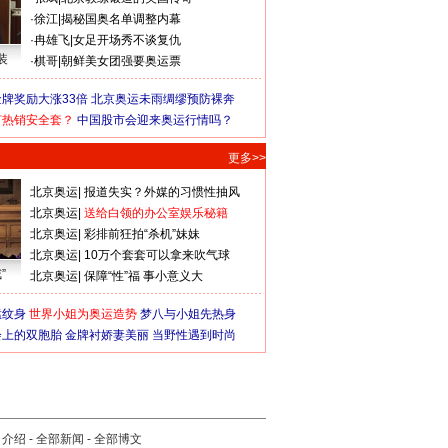
·
徐江
|
揭秘国奥名单调整内幕
·
冉雄飞
|
女足开场秀不谈复仇
装
·
棋哥
|
朝鲜美女团强要奥运票
牌奖励大涨33倍
北京奥运未雨绸缪预防裸奔
何热销安全套？
中国股市会迎来奥运行情吗？
更多>>
北京奥运
|
报道失实？外媒的习惯性抽风
北京奥运
|
送给白领的办公室娱乐秘籍
北京奥运
|
彩排前狂拍“杀机”妹妹
北京奥运
|
10万个套套可以拿来吹气球
”
北京奥运
|
保障“性”福 事小意义大
猛纹身
世界小姐为奥运造势
梦八与小姐先热身
会上的双胞胎
金牌衬娇妻美丽
当野性遇到时尚
司介绍
-
全部新闻
-
全部博文