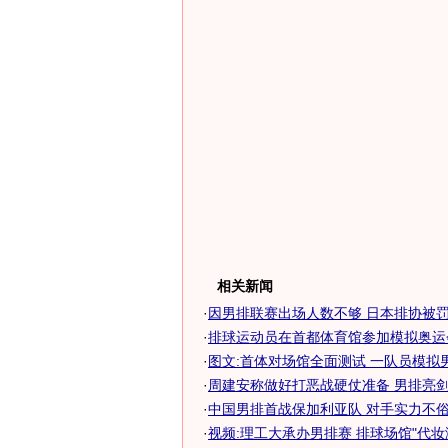
相关新闻
·
因男排联赛出场人数不够 日本排协被罚
·
排球运动员在首都体育馆参加模拟奥运会
·
图文:首体对场馆全面测试 一队员模拟
·
周建安称做好打恶战硬仗准备 男排亮剑精
·
中国男排首战保加利亚队 对手实力不俗曾
·
视频:理工大承办男排赛 排球场馆"代妆