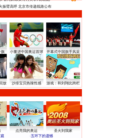
8
火振臂高呼 北京市传递线路公布
升旗
小董进中国奥运首球
开幕式中国旗手风采
回放
沙排宝贝热辣性感
游戏：和刘翔比跨栏
路
点亮我的奥运
圣火到我家
家庭
·
五环下的遗憾