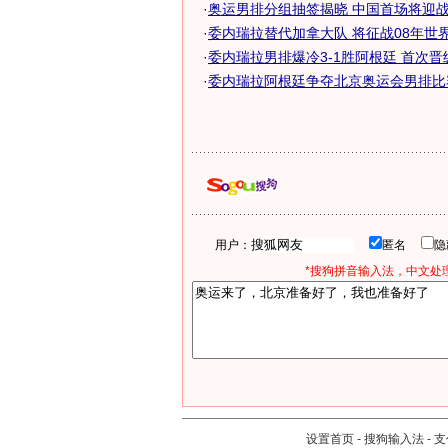
·
奥运男排分组抽签揭晓 中国首场将迎战委
·
委内瑞拉替代加拿大队 将征战08年世界男
·
委内瑞拉男排爆冷3-1胜阿根廷 首次
·
委内瑞拉阿根廷争夺北京奥运会男排比
用户：
匿名
*搜狗拼音输入法，中文处理
设置首页
-
搜狗输入法
-
支