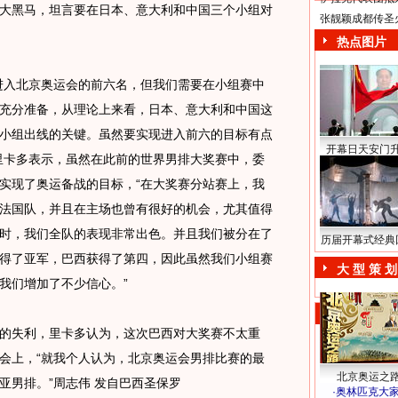
大黑马，坦言要在日本、意大利和中国三个小组对
张靓颖成都传圣
热点图片
入北京奥运会的前六名，但我们需要在小组赛中
充分准备，从理论上来看，日本、意大利和中国这
小组出线的关键。虽然要实现进入前六的目标有点
开幕日天安门
里卡多表示，虽然在此前的世界男排大奖赛中，委
实现了奥运备战的目标，“在大奖赛分站赛上，我
法国队，并且在主场也曾有很好的机会，尤其值得
时，我们全队的表现非常出色。并且我们被分在了
历届开幕式经典
得了亚军，巴西获得了第四，因此虽然我们小组赛
大 型 策 划
我们增加了不少信心。”
失利，里卡多认为，这次巴西对大奖赛不太重
会上，“就我个人认为，北京奥运会男排比赛的最
北京奥运之
亚男排。”周志伟 发自巴西圣保罗
·
奥林匹克大