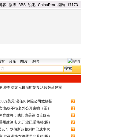
博客
-
微博
-
BBS
-
说吧
-
ChinaRen
-
搜狗
-
17173
博客
音乐
图片
说吧
名单调整 沈龙元最后时刻复活顶替吕建军
50万美元 没任何保险公司敢接招
3
女 杨扬不拒老外公开索吻（图）
4
体育健将：他们也是运动佼佼者
5
州建酒店 未开业已受热捧(图)
6
被认可 罗伯斯超越刘翔已成事实
7
 冒死训练女将秀美非凡(组图)