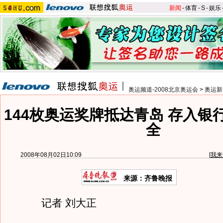
新闻
-
体育
-
S
-
娱乐
奥运频道-2008北京奥运会
>
奥运新
144枚奥运奖牌抵达青岛 存入银
全
2008年08月02日10:09
[
我来
来源：齐鲁晚报
记者 刘大正