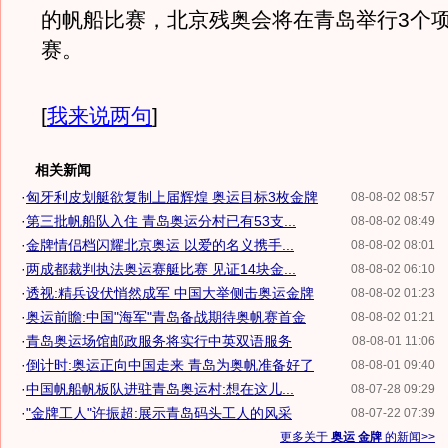
的帆船比赛，北京残奥会将在青岛举行3个
赛。
[
我来说两句
]
相关新闻
·
匈牙利皮划艇欲复制上届辉煌 奥运目标3枚金牌
08-08-02 08:57
·
第三批帆船队入住 青岛奥运分村已有53支...
08-08-02 08:49
·
金牌情侣档闪耀北京奥运 以爱的名义携手...
08-08-02 08:01
·
两成都裁判执法奥运赛艇比赛 见证14块金...
08-08-02 06:10
·
透视:精兵设伏悄然成军 中国大举侧击奥运金牌
08-08-02 01:23
·
奥运前瞻:中国"海军"青岛备战期待奥帆赛首金
08-08-02 01:21
·
青岛奥运场馆邮政服务将实行中英双语服务
08-08-01 11:06
·
倒计时:奥运正向中国走来 青岛为奥帆准备好了
08-08-01 09:40
·
中国帆船帆板队进驻青岛奥运村:想在这儿...
08-07-28 09:29
·
"金牌工人"许振超:展示青岛码头工人的风采
08-07-22 07:39
更多关于
奥运 金牌
的新闻>>