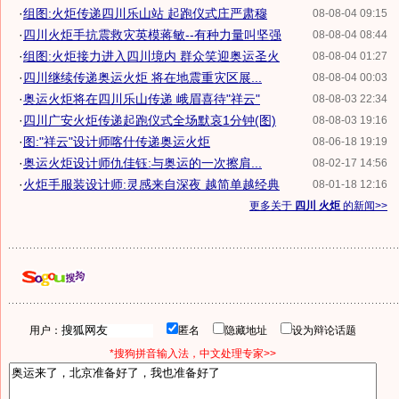
·
组图:火炬传递四川乐山站 起跑仪式庄严肃穆
08-08-04 09:15
·
四川火炬手抗震救灾英模蒋敏--有种力量叫坚强
08-08-04 08:44
·
组图:火炬接力进入四川境内 群众笑迎奥运圣火
08-08-04 01:27
·
四川继续传递奥运火炬 将在地震重灾区展...
08-08-04 00:03
·
奥运火炬将在四川乐山传递 峨眉喜待"祥云"
08-08-03 22:34
·
四川广安火炬传递起跑仪式全场默哀1分钟(图)
08-08-03 19:16
·
图:"祥云"设计师喀什传递奥运火炬
08-06-18 19:19
·
奥运火炬设计师仇佳钰:与奥运的一次擦肩...
08-02-17 14:56
·
火炬手服装设计师:灵感来自深夜 越简单越经典
08-01-18 12:16
更多关于
四川 火炬
的新闻>>
用户：
匿名
隐藏地址
设为辩论话题
*搜狗拼音输入法，中文处理专家>>