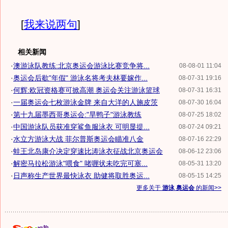
[
我来说两句
]
相关新闻
·
澳游泳队教练:北京奥运会游泳比赛竞争将...
08-08-01 11:04
·
奥运会后歇"年假" 游泳名将考夫林要嫁作...
08-07-31 19:16
·
何辉:欧冠资格赛可掀高潮 奥运会关注游泳篮球
08-07-31 16:31
·
一届奥运会七枚游泳金牌 来自大洋的人施皮茨
08-07-30 16:04
·
第十九届墨西哥奥运会:"旱鸭子"游泳教练
08-07-25 18:02
·
中国游泳队员获准穿鲨鱼服泳衣 可明显提...
08-07-24 09:21
·
水立方游泳大战 菲尔普斯奥运会瞄准八金
08-07-16 22:29
·
蛙王北岛康介决定穿速比涛泳衣征战北京奥运会
08-06-12 23:06
·
解密马拉松游泳"喂食" 啫喱状未吃完可塞...
08-05-31 13:20
·
日声称生产世界最快泳衣 助健将取胜奥运...
08-05-15 14:25
更多关于
游泳 奥运会
的新闻>>