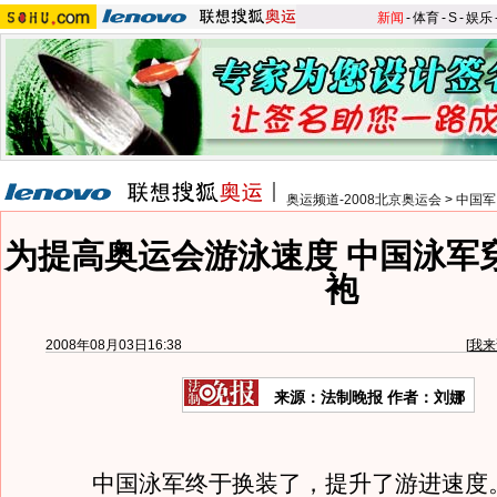
新闻
-
体育
-
S
-
娱乐
奥运频道-2008北京奥运会
>
中国军
为提高奥运会游泳速度 中国泳军
袍
2008年08月03日16:38
[
我来
来源：法制晚报 作者：刘娜
中国泳军终于换装了，提升了游进速度