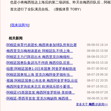
也是小将梅西抵达上海后的第二场训练。昨天在梅西归队后，阿根
首次进行了全队满员合练。（搜狐体育 TOBY）
[
我来说两句
]
相关新闻
·
阿根廷体育代表团长:梅西将参加球队所有比赛
08-08-03 16:14
·
梅西里克尔梅相谈甚欢 阿根廷队不惧上海...
08-08-03 15:58
·
阿根廷主力已阵容出水 梅西里克尔梅领衔...
08-08-03 15:27
·
阿根廷国奥队集训马不停蹄 梅西归队后首...
08-08-03 15:18
·
组图:阿根廷国奥1-0日本国奥 阿奎罗奉献助攻
08-07-30 00:42
·
阿根廷国奥抵上海 里克尔梅阿奎罗领衔当...
08-07-29 06:16
·
视频:阿根廷国奥公布名单 梅西阿奎罗率队出征
08-07-22 20:35
·
梅西阿奎罗急欲来北京 欧洲俱乐部今夏强...
08-07-16 05:21
·
阿根廷VS美国首发:梅西阿奎罗联袂 美前锋...
08-06-09 07:29
·
阿根廷-墨西哥首发:里克尔梅缺阵 梅西搭...
08-06-05 11:00
更多关于
梅西
的新闻>>