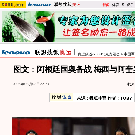
新闻
-
体育
-
S
-
娱乐
奥运频道-2008北京奥运会
>
中国军
图文：阿根廷国奥备战 梅西与阿奎
2008年08月03日23:27
[
我来
来源：搜狐体育 作者：TOBY