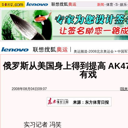
新闻
-
体育
-
S
-
娱乐
奥运频道-2008北京奥运会
>
中国军
俄罗斯从美国身上得到提高 AK4
有戏
2008年08月04日09:07
[
我来
来源：东方体育日报
实习记者 冯笑