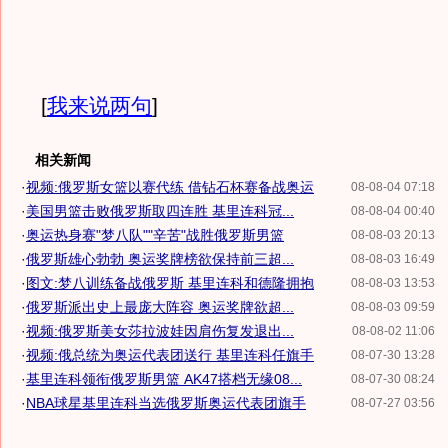
[
我来说两句
]
相关新闻
·
视频:俄罗斯女篮以赛代练 借钻石杯赛备战奥运
08-08-04 07:18
·
美国男篮击败俄罗斯取四连胜 基里连科冠...
08-08-04 00:40
·
奥运热身赛"梦八队""辛苦"战胜俄罗斯男篮
08-08-03 20:13
·
俄罗斯雄心勃勃 奥运奖牌榜欲保持前三超...
08-08-03 16:49
·
图文:梦八训练备战俄罗斯 基里连科和德隆拥抱
08-08-03 13:53
·
俄罗斯派出史上最庞大阵容 奥运奖牌欲超...
08-08-03 09:59
·
视频:俄罗斯美女莎拉波娃因肩伤复发退出...
08-08-02 11:06
·
视频:俄总统为奥运代表团送行 基里连科任旗手
08-07-30 13:28
·
基里连科领衔俄罗斯男篮 AK47搭档无缘08...
08-07-30 08:24
·
NBA球星基里连科当选俄罗斯奥运代表团旗手
08-07-27 03:56