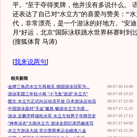
平。”至于夺得奖牌，他并没有多说什么。 
还表达了自己对“水立方”的喜爱与赞美：“‘水
代，非常漂亮，是一个游泳的好地方。”安迪
月“好运，北京”国际泳联跳水世界杯赛时到过
(搜狐体育 马涛)
[
我来说两句
]
相关新闻
·
金牌三角恋水立方再相见 德国游泳冠军为...
08-07-30 14:48
·
游泳军团三年轻小将 "小飞鱼"游进"水立方"
08-07-28 15:23
·
图文:水立方正式向运动员开放 日本游泳运动员
08-07-27 22:28
·
中国游泳面对"无金"尴尬 畅游水立方为奖...
08-07-27 11:25
·
游泳:吴鹏齐晖领衔水军 水立方创男子夺牌历史
08-07-26 17:13
·
"神奇泳衣"大闹水立方 游泳全部纪录恐被改写
08-07-17 04:58
·
水立方游泳大战 菲尔普斯奥运会瞄准八金
08-07-16 22:29