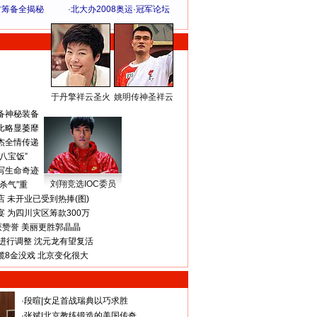
方筹备全揭秘
·
北大办2008奥运·冠军论坛
于丹擎祥云圣火
姚明传神圣祥云
体 育 热 点
备神秘装备
比略显萎靡
杰全情传递
八宝饭”
写生命奇迹
刘翔竞选IOC委员
杀气”重
 未开业已受到热捧(图)
 为四川灾区筹款300万
获赞誉 美丽更胜郭晶晶
进行调整 沈元龙有望复活
揽8金没戏 北京变化很大
·
段暄
|
女足首战瑞典以巧求胜
·
张斌
|
北京教练锻造的美国传奇