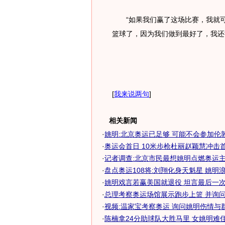
“如果我们赢了这场比赛，我就可
篮球了，因为我们做到最好了，我还
[
我来说两句
]
相关新闻
·
姚明:北京奥运已足够 可能不会参加伦
·
奥运会首日 10米步枪杜丽赵颖慧冲击首
·
记者调查:北京市民最想姚明点燃奥运
·
盘点奥运108将:刘翔化身天魁星 姚明
·
姚明戏言若赢美国就退役 坦言最后一次参
·
总理考察奥运场馆展示跑步上篮 并询问姚
·
视频:温家宝考察奥运 询问姚明伤情与群众
·
陈楠拿24分助球队大胜马里 女姚明难住奥