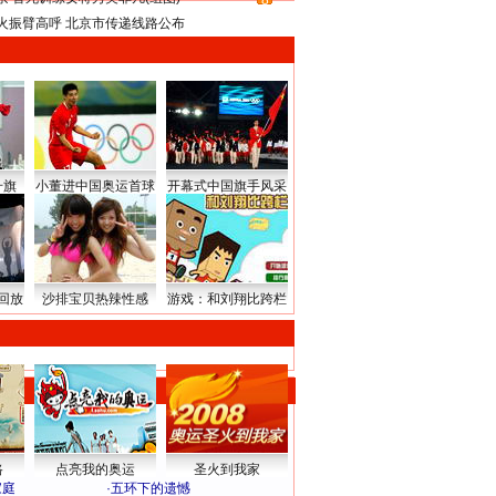
8
火振臂高呼 北京市传递线路公布
升旗
小董进中国奥运首球
开幕式中国旗手风采
回放
沙排宝贝热辣性感
游戏：和刘翔比跨栏
路
点亮我的奥运
圣火到我家
家庭
·
五环下的遗憾