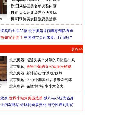
·
徐江
|
揭秘国奥名单调整内幕
·
冉雄飞
|
女足开场秀不谈复仇
装
·
棋哥
|
朝鲜美女团强要奥运票
牌奖励大涨33倍
北京奥运未雨绸缪预防裸奔
何热销安全套？
中国股市会迎来奥运行情吗？
更多>>
北京奥运
|
报道失实？外媒的习惯性抽风
北京奥运
|
送给白领的办公室娱乐秘籍
北京奥运
|
彩排前狂拍“杀机”妹妹
北京奥运
|
10万个套套可以拿来吹气球
”
北京奥运
|
保障“性”福 事小意义大
猛纹身
世界小姐为奥运造势
梦八与小姐先热身
会上的双胞胎
金牌衬娇妻美丽
当野性遇到时尚