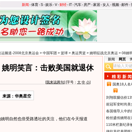
新闻
-
体育
-
S
-
娱乐
-
V
-
财经
-
IT
-
汽车
-
房产
-
家居
-
女人
-
视频
-
邮件
-
奥运频道-2008北京奥运会
>
中国军团
>
篮球
>
奥运男篮
>
姚明征战北京奥运
>
08姚
新闻
网页
 姚明笑言：击败美国就退休
精 彩 新 闻
[
我来说两句
] [字号：
大
中
小
]
国奥18人
1
2
来源：华奥星空
刘翔双腿估价13
前冠军变时尚美
各国领导人中的
粉丝盛传姚明在通
姚明自然也倍受路透社的关注，他们在今天报道
110米栏新纪录
伊拉克代表团抵京