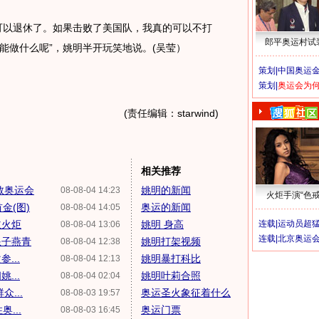
以退休了。如果击败了美国队，我真的可以不打
郎平奥运村试
能做什么呢”，姚明半开玩笑地说。(吴莹）
策划|
中国奥运金
策划|
奥运会为
(责任编辑：starwind)
相关推荐
敦奥运会
姚明的新闻
08-08-04 14:23
火炬手演“色戒
金(图)
奥运的新闻
08-08-04 14:05
主火炬
姚明 身高
连载|
运动员超
08-08-04 13:06
连载|
北京奥运
浪子燕青
姚明打架视频
08-08-04 12:38
...
姚明暴打科比
08-08-04 12:13
...
姚明叶莉合照
08-08-04 02:04
...
奥运圣火象征着什么
08-08-03 19:57
...
奥运门票
08-08-03 16:45