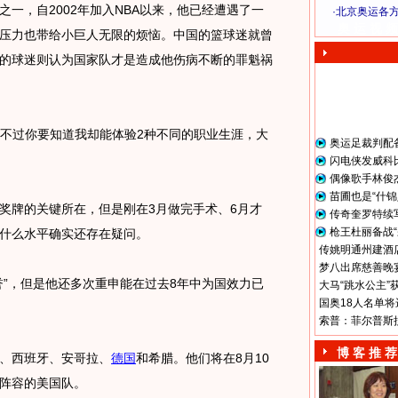
，自2002年加入NBA以来，他已经遭遇了一
·
北京奥运各
奥 运 视 频
压力也带给小巨人无限的烦恼。中国的篮球迷就曾
国的球迷则认为国家队才是造成他伤病不断的罪魁祸
不过你要知道我却能体验2种不同的职业生涯，大
奥运足裁判配
闪电侠发威科
偶像歌手林俊
苗圃也是“什锦
牌的关键所在，但是刚在3月做完手术、6月才
传奇奎罗特续
枪王杜丽备战“
什么水平确实还存在疑问。
传姚明通州建酒店
梦八出席慈善晚宴
”，但是他还多次重申能在过去8年中为国效力已
大马“跳水公主”
国奥18人名单将
索普：菲尔普斯
博 客 推 荐
、西班牙、安哥拉、
德国
和希腊。他们将在8月10
A阵容的美国队。