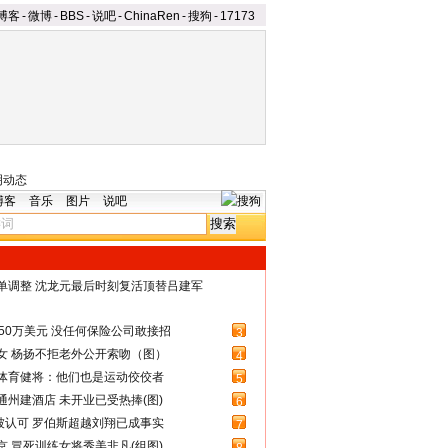
博客
-
微博
-
BBS
-
说吧
-
ChinaRen
-
搜狗
-
17173
明动态
博客
音乐
图片
说吧
名单调整 沈龙元最后时刻复活顶替吕建军
50万美元 没任何保险公司敢接招
3
女 杨扬不拒老外公开索吻（图）
4
体育健将：他们也是运动佼佼者
5
州建酒店 未开业已受热捧(图)
6
被认可 罗伯斯超越刘翔已成事实
7
 冒死训练女将秀美非凡(组图)