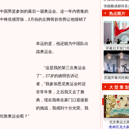
张靓颖成都传圣
中国男篮参加的最后一届奥运会。这一年内密集的
热点图片
强力中锋倍感苦恼，2月份的左脚骨折伤势让他报销了
幸运的是，他还能为中国队出
开幕日天安门
战奥运会。
“这是我的第三次奥运会
了”，27岁的姚明告诉记
历届开幕式经典
者，“我参加悉尼奥运会时还
大 型 策 划
非常年青，之后我又去了雅
典，现在我将在家门口迎接新
的挑战，我感到十分光荣。我
伦敦奥运会呢？”
北京奥运之
·
奥林匹克大