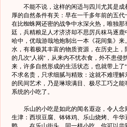
不能不说，这样的闲适与四川尤其是成
厚的自然条件有关：早在一千多年前的五代
在比蜘蛛网还密的战争中水深火热，唯独那
廷，兵精粮足人才济济却不思厉兵秣马逐鹿
哈中，优哉游哉地炮制出一本《花间集》来
水，有着极其丰富的物质资源，在历史上，
的几次“人祸”，从来内不忧衣食，外不患侵
来，许多自然形成的生活状态，也就带上了“
不求名贵，只求细腻与精致：这就不难理解
的民间艺术，乃是琳琅满目、极尽工巧之能
系统的小吃了。
乐山的小吃是如此的闻名遐迩，令人念
生津：西坝豆腐、钵钵鸡、乐山烧烤、牛华
鸭……在乐山街头，同一样小吃，你可以尝