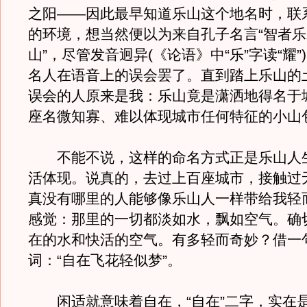
之阳——因此最早知道乐山这个地名时，联
的环境，想当然便以为来自孔子名言“智者
山”，尽管发音迥异(《论语》中“乐”字读“耀
名人在语音上的误会罢了。直到踏上乐山的
误会的人原来是我：乐山竟是潇洒地得名于
座名微知寡、难以体现城市任何特征的小山包
不能不说，这样的命名方式正是乐山人
活体现。说真的，去过上百座城市，接触过
真没有哪里的人能够像乐山人一样带给我轻
感觉：那里的一切都淡如水，飘如空气。确
在的水和快活的空气。有多轻而奇妙？借一
词：“自在飞花轻似梦”。
闲适就意味着自在，“自在”二字，实在