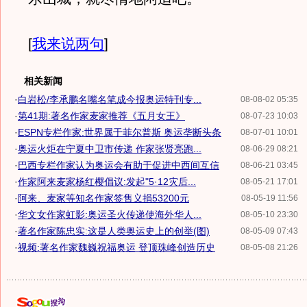
[
我来说两句
]
相关新闻
·
白岩松/李承鹏名嘴名笔成今报奥运特刊专...
08-08-02 05:35
·
第41期:著名作家麦家推荐《五月女王》
08-07-23 10:03
·
ESPN专栏作家:世界属于菲尔普斯 奥运垄断头条
08-07-01 10:01
·
奥运火炬在宁夏中卫市传递 作家张贤亮跑...
08-06-29 08:21
·
巴西专栏作家认为奥运会有助于促进中西间互信
08-06-21 03:45
·
作家阿来麦家杨红樱倡议:发起"5·12灾后...
08-05-21 17:01
·
阿来、麦家等知名作家签售义捐53200元
08-05-19 11:56
·
华文女作家虹影:奥运圣火传递使海外华人...
08-05-10 23:30
·
著名作家陈忠实:这是人类奥运史上的创举(图)
08-05-09 07:43
·
视频:著名作家魏巍祝福奥运 登顶珠峰创造历史
08-05-08 21:26