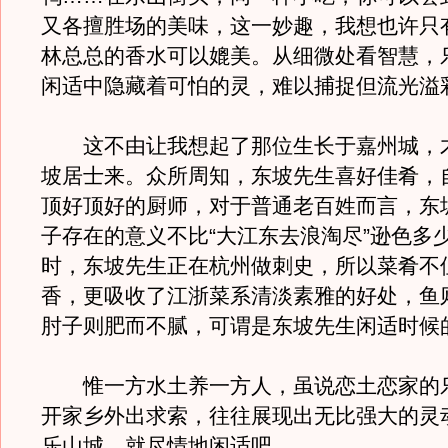
又各擅胜场的美味，这一妙趣，我想也许只
林总总的香水可以媲美。从细微处看智慧，
闲适中隐藏着可怕的灵，难以捕捉但流光溢
这不由让我想起了那位生长于嘉州城，
坡居士来。众所周知，东坡先生喜好佳肴，
顶好顶好的厨师，对于普通老百姓而言，东
子存在的意义不比“大江东去浪淘尽”逊色多
时，东坡先生正在杭州做刺史，所以菜肴不
香，更吸收了江浙菜系清淡素雅的好处，鱼
肘子则肥而不腻，可谓是东坡先生闲适时候
惟一方水土养一方人，虽说恋土恋家的
开家乡外出求索，往往展现出无比强大的灵
乐山城，就尽情地闲适吧。