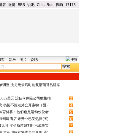
博客
-
微博
-
BBS
-
说吧
-
ChinaRen
-
搜狗
-
17173
博客
音乐
图片
说吧
名单调整 沈龙元最后时刻复活顶替吕建军
50万美元 没任何保险公司敢接招
3
女 杨扬不拒老外公开索吻（图）
4
体育健将：他们也是运动佼佼者
5
州建酒店 未开业已受热捧(图)
6
被认可 罗伯斯超越刘翔已成事实
7
 冒死训练女将秀美非凡(组图)