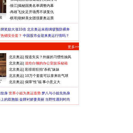
·
徐江
|
揭秘国奥名单调整内幕
·
冉雄飞
|
女足开场秀不谈复仇
装
·
棋哥
|
朝鲜美女团强要奥运票
牌奖励大涨33倍
北京奥运未雨绸缪预防裸奔
何热销安全套？
中国股市会迎来奥运行情吗？
更多>>
北京奥运
|
报道失实？外媒的习惯性抽风
北京奥运
|
送给白领的办公室娱乐秘籍
北京奥运
|
彩排前狂拍“杀机”妹妹
北京奥运
|
10万个套套可以拿来吹气球
”
北京奥运
|
保障“性”福 事小意义大
猛纹身
世界小姐为奥运造势
梦八与小姐先热身
会上的双胞胎
金牌衬娇妻美丽
当野性遇到时尚