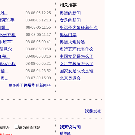
相关推荐
...
奥运的新闻
08-08-05 12:25
鹿死谁手
女足的新闻
08-08-05 12:13
...
奥运圣火象征着什么
08-08-05 11:55
不逊齐祖
奥运门票
08-08-05 11:17
末班车"
奥运火炬传递
08-08-05 09:41
仍留悬念
奥运五环代表什么
08-08-05 08:50
...
中国女足是怎么了
08-08-05 08:16
奥运征程
女足主教练怎么了
08-08-05 05:21
...
国家女足队长是谁
08-08-04 23:52
...
北京奥运会
08-07-30 15:09
更多关于
尚瑞华
的新闻>>
我要发布
我来说两句
隐藏地址
设为辩论话题
精华区