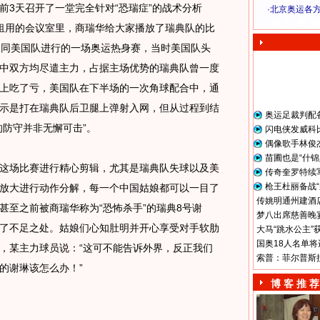
3天召开了一堂完全针对“恐瑞症”的战术分析
·
北京奥运各
奥 运 视 频
租用的会议室里，商瑞华给大家播放了瑞典队的比
场同美国队进行的一场奥运热身赛，当时美国队头
中双方均尽遣主力，占据主场优势的瑞典队曾一度
上吃了亏，美国队在下半场的一次角球配合中，通
示是打在瑞典队后卫腿上弹射入网，但从过程到结
奥运足裁判配
的防守并非无懈可击”。
闪电侠发威科
偶像歌手林俊
苗圃也是“什锦
场比赛进行精心剪辑，尤其是瑞典队失球以及美
传奇奎罗特续
枪王杜丽备战“
放大进行动作分解，每一个中国姑娘都可以一目了
传姚明通州建酒店
甚至之前被商瑞华称为“恐怖杀手”的瑞典8号谢
梦八出席慈善晚宴
了不足之处。姑娘们心知肚明并开心享受对手软肋
大马“跳水公主”
国奥18人名单将
，某主力球员说：“这可不能告诉外界，反正我们
索普：菲尔普斯
的谢琳该怎么办！”
博 客 推 荐