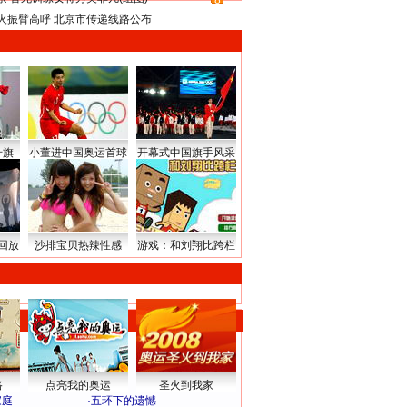
8
火振臂高呼 北京市传递线路公布
升旗
小董进中国奥运首球
开幕式中国旗手风采
回放
沙排宝贝热辣性感
游戏：和刘翔比跨栏
路
点亮我的奥运
圣火到我家
家庭
·
五环下的遗憾