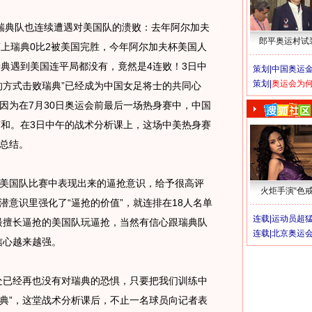
典队也连续遭遇对美国队的溃败：去年阿尔加夫
郎平奥运村试
赛上瑞典0比2被美国完胜，今年阿尔加夫杯美国人
瑞典遇到美国连平局都没有，竟然是4连败！3日中
策划|
中国奥运金
策划|
奥运会为
的方式击败瑞典”已经成为中国女足将士的共同心
因为在7月30日奥运会前最后一场热身赛中，中国
言和。在3日中午的战术分析课上，这场中美热身赛
总结。
国队比赛中表现出来的逼抢意识，给予很高评
火炬手演“色戒
潜意识里强化了“逼抢的价值”，就连排在18人名单
连载|
运动员超
最擅长逼抢的美国队玩逼抢，当然有信心跟瑞典队
连载|
北京奥运
信心越来越强。
已经再也没有对瑞典的恐惧，只要把我们训练中
典”，这堂战术分析课后，不止一名球员向记者表