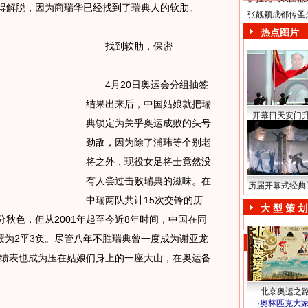
获得解脱，因为商瑞华已经找到了瑞典人的软肋。
张靓颖成都传圣
热点图片
找到软肋，保密
4月20日奥运会分组抽签
结果出来后，中国姑娘就把瑞
开幕日天安门
典锁定为关乎奥运成败的头号
劲敌，因为除了浦玮等个别老
将之外，现役女足将士竟然没
有人尝过击败瑞典的滋味。在
历届开幕式经典
中瑞两队共计15次交锋的历
大 型 策 划
分秋色，但从2001年起至今近8年时间，中国在同
绩为2平3负。尽管八年不胜瑞典曾一度成为谢亚龙
绩表也成为压在姑娘们身上的一座大山，在奥运备
北京奥运之
·
奥林匹克大