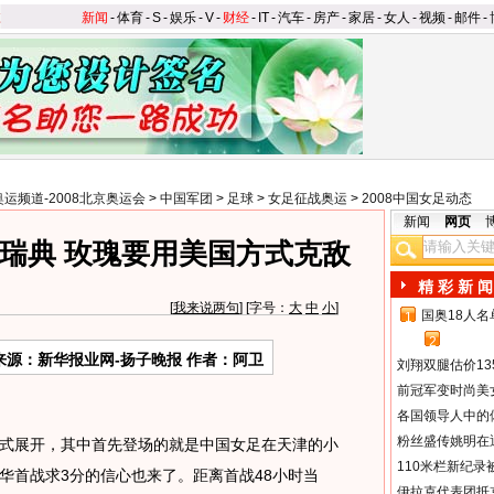
新闻
-
体育
-
S
-
娱乐
-
V
-
财经
-
IT
-
汽车
-
房产
-
家居
-
女人
-
视频
-
邮件
-
奥运频道-2008北京奥运会
>
中国军团
>
足球
>
女足征战奥运
>
2008中国女足动态
新闻
网页
瑞典 玫瑰要用美国方式克敌
精 彩 新 闻
[
我来说两句
] [字号：
大
中
小
]
国奥18人
1
2
来源：新华报业网-扬子晚报 作者：阿卫
刘翔双腿估价13
前冠军变时尚美
各国领导人中的
粉丝盛传姚明在通
展开，其中首先登场的就是中国女足在天津的小
110米栏新纪录
华首战求3分的信心也来了。距离首战48小时当
伊拉克代表团抵京