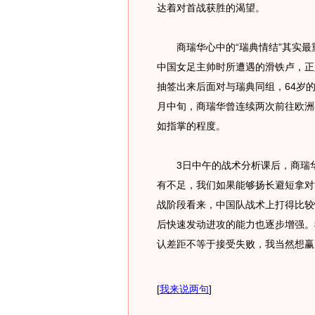
达着对首战获胜的渴望。
商瑞华心中的“瑞典情结”其实最重
中国女足主帅时所遭遇的滑铁卢，正是
抽签出来后面对与瑞典同组，64岁
月中旬，商瑞华曾连续两次前往欧洲
如指掌的程度。
3日中午的战术分析课后，商瑞华
有不足，我们如果能够扬长避短拿对
战阶段看来，中国队战术上打得比较
后快速发动进攻的能力也逐步增强。
认差距不等于接受失败，我当然想赢
[
我来说两句
]