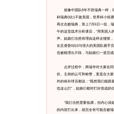
就像中国队8年不胜瑞典一样，瑞
杯瑞典0比1不敌美国，世界杯小组
再次击败瑞典，算上7月6日一役，
午的这堂战术分析课后，“用美国人
声。姑娘们当然有理由这样去憧憬，
女足便曾0比0与强大的美国队握手
也被梳理出片段，与姑娘们一道完成
点评过程中，商瑞华对大家在同美
价。主帅的认可和称赞，更是在大家
外的候补球员都说：“既然我们能跟
也这么打”，姑娘们都对打好首战的
“我们当然需要低调，但内心深处
的内容打出来，就完全有可能击败瑞