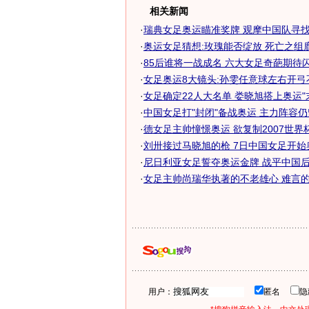
相关新闻
·
瑞典女足奥运瞄准奖牌 观摩中国队寻找胜
·
奥运女足猜想:玫瑰能否绽放 死亡之组
·
85后谁将一战成名 六大女足奇葩期待闪耀
·
女足奥运8大镜头:孙雯任意球左右开弓
·
女足确定22人大名单 娄晓旭搭上奥运"
·
中国女足打"封闭"备战奥运 主力阵容
·
德女足主帅憧憬奥运 欲复制2007世界杯完
·
刘卅接过马晓旭的枪 7日中国女足开始
·
尼日利亚女足誓夺奥运金牌 战平中国后信
·
女足主帅尚瑞华执著的不老雄心 难言的奥
用户：
匿名