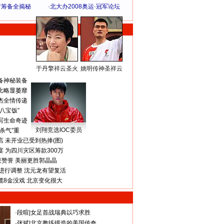
方筹备全揭秘
·
北大办2008奥运·冠军论坛
于丹擎祥云圣火
姚明传神圣祥云
体 育 热 点
备神秘装备
比略显萎靡
杰全情传递
八宝饭”
写生命奇迹
刘翔竞选IOC委员
杀气”重
 未开业已受到热捧(图)
 为四川灾区筹款300万
获赞誉 美丽更胜郭晶晶
进行调整 沈元龙有望复活
揽8金没戏 北京变化很大
·
段暄
|
女足首战瑞典以巧求胜
·
张斌
|
北京教练锻造的美国传奇