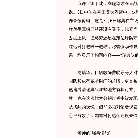
或许正源于此，商瑞华才在首战前
课。3日中午在喜来登大酒店中国队
赛录像剪辑。这是7月6日瑞典在主
牌射手瓦姆巴赫还没有受伤，比赛当
占据上风，但终究还是在定位球防守
过远射打进唯一进球，尽管慢动作显
果，均显示了相同内容——“瑞典队
商瑞华让科研教练曹晓东等人对这
国队形成有威胁射门的片段，更是被
然地看清瑞典队哪些地方有机可乘。
琳，也在这次战术分解过程中被发现
被找到的欢悦，但却必须对记者保密
心里有数了，知道对付这个速度奇快
老帅的“瑞典情结”