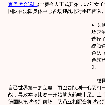
京奥运会说吧
)
比赛今天正式开始，07年女
国队在沈阳奥体中心首场迎战老对手巴西队
可以
场龙
选择
统颜
色队
色战袍
0。
德国
自己世界第一的宝座，而巴西队则一心要打
战，导致本场比赛一开始就火药味十足。上半
德国队把球传到前场，队员互相配合将球吊