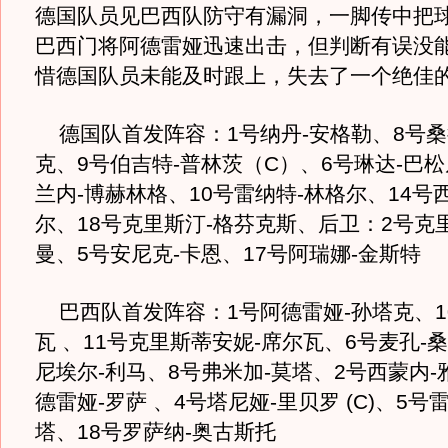
德国队员见巴西队防守有漏洞，一脚传中把
巴西门将阿德雷娅迅速出击，但判断有误没
惜德国队员未能及时跟上，失去了一个绝佳
德国队首发阵容：1号纳丹-安格勒、8号桑
克、9号伯吉特-普林茨（C）、6号琳达-巴
兰内-博赫林格、10号雷纳特-林格尔、14号
尔、18号克里斯汀-格芬克斯、后卫：2号克
曼、5号安尼克-卡恩、17号阿瑞娜-金斯特
巴西队首发阵容：1号阿德雷娅-孙塔克、1
瓦 、11号克里斯蒂安妮-席尔瓦、6号麦孔-
尼埃尔-利马、8号弗米加-莫塔、2号西蒙内-
德雷娅-罗萨 、4号塔尼娅-里贝罗 (C)、5号
塔、18号罗萨纳-奥古斯托