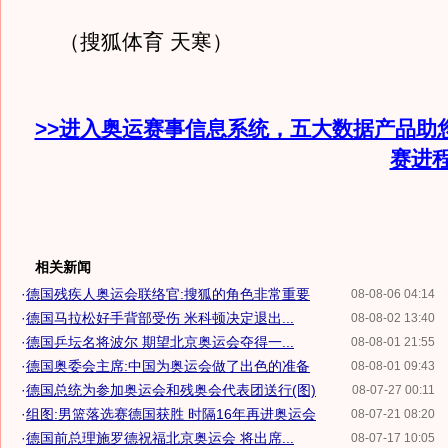
（搜狐体育 天寒）
>>进入奥运赛事信息系统，五大数据产品助
赛进
相关新闻
·
德国残疾人奥运会联络官:搜狐的角色非常重要
08-08-06 04:14
·
德国马拉松好手背部受伤 米科顿决定退出...
08-08-02 13:40
·
德国乒坛名将波尔 期望北京奥运会夺得一...
08-08-01 21:55
·
德国奥委会主席:中国为奥运会做了出色的准备
08-08-01 09:43
·
德国总统为参加奥运会和残奥会代表团送行(图)
08-07-27 00:11
·
组图:男篮落选赛德国获胜 时隔16年再进奥运会
08-07-21 08:20
·
德国前总理施罗德祝福北京奥运会 将出席...
08-07-17 10:05