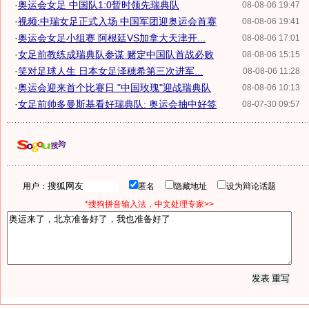
·
奥运会女足 中国队1:0暂时领先瑞典队
08-08-06 19:47
·
视频:中瑞女足正式入场 中国军团迎奥运会首赛
08-08-06 19:41
·
奥运会女足小组赛 阿根廷VS加拿大天津开...
08-08-06 17:01
·
女足前教练成瑞典队参谋 赌定中国队首战必败
08-08-06 15:15
·
笑对足球人生 日本女足泽穂希第三次进军...
08-08-06 11:28
·
奥运会迎来首个比赛日 "中国玫瑰"迎战瑞典队
08-08-06 10:13
·
女足前帅多曼斯基看好瑞典队: 奥运会抽中好签
08-07-30 09:57
用户：
匿名
隐藏地址
设为辩论话题
*搜狗拼音输入法，中文处理专家>>