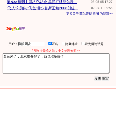
·
英媒体预测中国将夺43金 吴鹏打破菲尔普...
08-05-05 17:27
·
"飞人"刘翔与"飞鱼"菲尔普斯互勉2008创佳...
07-04-11 09:55
更多关于
菲尔普斯 组图
的新闻>>
用户：
匿名
隐藏地址
设为辩论话题
*搜狗拼音输入法，中文处理专家>>