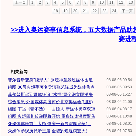
上一页
1
2
3
4
5
6
7
8
9
10
11
12
13
18
19
20
21
22
23
24
下一页
>>进入奥运赛事信息系统，五大数据产品助
赛进
相关新闻
·
菲尔普斯变身"隐形人" 泳坛神童躲过媒体围追
08-08-06 09:54
·
组图:86号火炬手著名导演张艺谋成为媒体焦点
08-08-06 09:53
·
菲尔普斯驾到媒体狂追 "水怪"冒个泡立即消失
08-08-05 15:27
·
综合消息:外国媒体高度评价北京奥运会(组图)
08-08-04 21:00
·
组图:丁当《猜不透》一曲惊人 新媒体勇夺双冠
08-08-04 08:17
·
组图:火炬四川传递即将开始 重多媒体深度聚焦
08-08-01 10:48
·
众媒体体验前门大街 修缮一新展深厚底蕴(...
08-08-01 08:01
·
众媒体参观历代帝王庙 金碧辉煌规模宏大(...
08-08-01 07:53