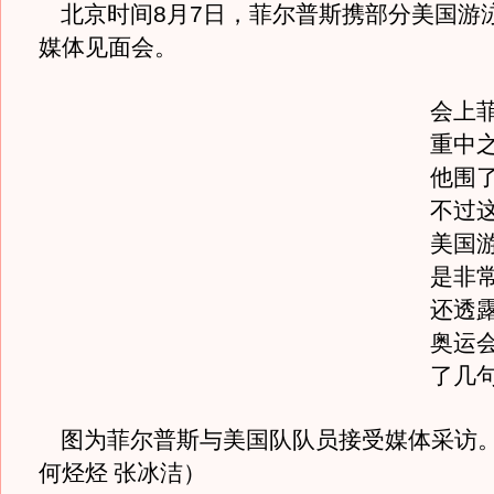
北京时间
8
月
7
日
，菲尔普斯携部分美国游
媒体见面会。
会上
重中
他围
不过
美国
是非
还透露
奥运
了几句
图为菲尔普斯与美国队队员接受媒体采访
何烃烃 张冰洁）