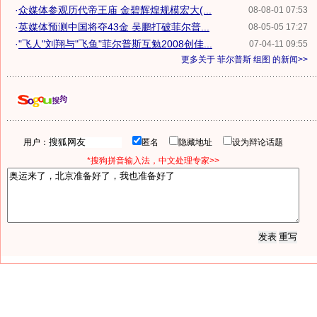
·
众媒体参观历代帝王庙 金碧辉煌规模宏大(...
08-08-01 07:53
·
英媒体预测中国将夺43金 吴鹏打破菲尔普...
08-05-05 17:27
·
"飞人"刘翔与"飞鱼"菲尔普斯互勉2008创佳...
07-04-11 09:55
更多关于
菲尔普斯 组图
的新闻>>
用户：
匿名
隐藏地址
设为辩论话题
*搜狗拼音输入法，中文处理专家>>