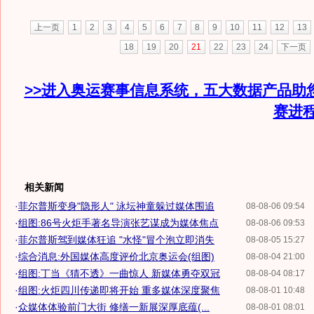
上一页
1
2
3
4
5
6
7
8
9
10
11
12
13
18
19
20
21
22
23
24
下一页
>>进入奥运赛事信息系统，五大数据产品助
赛进
相关新闻
·
菲尔普斯变身"隐形人" 泳坛神童躲过媒体围追
08-08-06 09:54
·
组图:86号火炬手著名导演张艺谋成为媒体焦点
08-08-06 09:53
·
菲尔普斯驾到媒体狂追 "水怪"冒个泡立即消失
08-08-05 15:27
·
综合消息:外国媒体高度评价北京奥运会(组图)
08-08-04 21:00
·
组图:丁当《猜不透》一曲惊人 新媒体勇夺双冠
08-08-04 08:17
·
组图:火炬四川传递即将开始 重多媒体深度聚焦
08-08-01 10:48
·
众媒体体验前门大街 修缮一新展深厚底蕴(...
08-08-01 08:01